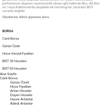
perfomansın düşmesi veya kesintili olması gibi hallerde Alıcı, Alt Alıcı
ve / veya Kullanıcılarda oluşabilecek herhangi bir zarardan BIST
sorumlu değildir.
Uluslarası döviz piyasası kuru
BORSA
Canlı Borsa
Günün Özeti
Hisse Senedi Fiyatları
BIST 30 Hisseleri
BIST 50 Hisseleri
Ana Sayfa
BIST 100 Hisseleri
Canlı Borsa
Günün Özeti
En Çok Artan Hisseler
Hisse Fiyatları
Artan Hisseler
En Çok Düşen Hisseler
Düşen Hisseler
Hacmi Artanlar
Hacmi Artanlar
Adedi Artanlar