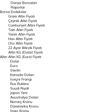
Geçmiş Kapanışlar
Dünya Borsaları
Raporlar
Dünya Borsaları
Borsa
Endeksler
Gram Altın Fiyatı
Raporlar
Çeyrek Altın Fiyatı
Endeksler
Cumhuriyet Altını Fiyatı
Tam Altın Fiyatı
Yarım Altın Fiyatı
DÖVİZ
Has Altın Fiyatı
Ons Altın Fiyatı
Döviz Kuru
22 Ayar Bilezik Fiyatı
Dolar Kuru
Altın KG (Dolar) Fiyatı
Altın
Altın KG (Euro) Fiyatı
Euro Kuru
Dolar
Euro
Pound Kuru
Sterlin
Kanada Doları
Frank Kuru
İsviçre Frangı
Riyal Kuru
Rus Rublesi
Suudi Riyali
Avustralya Doları
Japon Yeni
Avustralya Doları
Danimarka Kronu Kuru
Norveç Kronu
Danimarka Kronu
Kanada Doları Kuru
İsveç Kronu