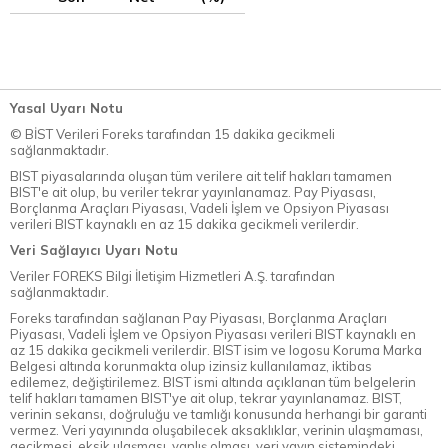
Yasal Uyarı Notu
© BİST Verileri Foreks tarafından 15 dakika gecikmeli
sağlanmaktadır.
BIST piyasalarında oluşan tüm verilere ait telif hakları tamamen
BIST'e ait olup, bu veriler tekrar yayınlanamaz. Pay Piyasası,
Borçlanma Araçları Piyasası, Vadeli İşlem ve Opsiyon Piyasası
verileri BIST kaynaklı en az 15 dakika gecikmeli verilerdir.
Veri Sağlayıcı Uyarı Notu
Veriler FOREKS Bilgi İletişim Hizmetleri A.Ş. tarafından
sağlanmaktadır.
Foreks tarafından sağlanan Pay Piyasası, Borçlanma Araçları
Piyasası, Vadeli İşlem ve Opsiyon Piyasası verileri BIST kaynaklı en
az 15 dakika gecikmeli verilerdir. BIST isim ve logosu Koruma Marka
Belgesi altında korunmakta olup izinsiz kullanılamaz, iktibas
edilemez, değiştirilemez. BIST ismi altında açıklanan tüm belgelerin
telif hakları tamamen BIST'ye ait olup, tekrar yayınlanamaz. BIST,
verinin sekansı, doğruluğu ve tamlığı konusunda herhangi bir garanti
vermez. Veri yayınında oluşabilecek aksaklıklar, verinin ulaşmaması,
gecikmesi, eksik ulaşması, yanlış olması, veri yayın sistemindeki