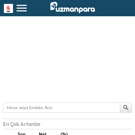
En Çok Artanlar
Son
Net
(%)