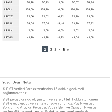
ARASE
54,88
55,73
1,58
55,07
53,94
ARCLK
128,60
128,70
0,08
130,10
128,30
ARDYZ
32,06
32,02
-0,12
32,70
31,58
ARENA
28,04
27,04
-3,44
29,20
27,92
ARSAN
2,58
2,58
0,09
2,62
2,54
ARTMS
41,80
41,28
-1,23
43,54
41,58
1
2
3
4
5
»
Yasal Uyarı Notu
© BİST Verileri Foreks tarafından 15 dakika gecikmeli
sağlanmaktadır.
BIST piyasalarında oluşan tüm verilere ait telif hakları tamamen
BIST'e ait olup, bu veriler tekrar yayınlanamaz. Pay Piyasası,
Borçlanma Araçları Piyasası, Vadeli İşlem ve Opsiyon Piyasası
verileri BIST kaynaklı en az 15 dakika gecikmeli verilerdir.