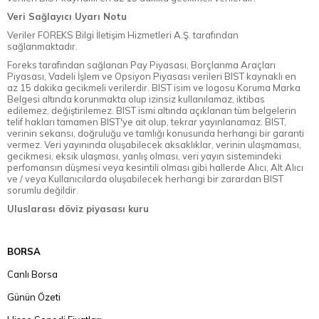
Veri Sağlayıcı Uyarı Notu
Veriler FOREKS Bilgi İletişim Hizmetleri A.Ş. tarafından
sağlanmaktadır.
Foreks tarafından sağlanan Pay Piyasası, Borçlanma Araçları
Piyasası, Vadeli İşlem ve Opsiyon Piyasası verileri BIST kaynaklı en
az 15 dakika gecikmeli verilerdir. BIST isim ve logosu Koruma Marka
Belgesi altında korunmakta olup izinsiz kullanılamaz, iktibas
edilemez, değiştirilemez. BIST ismi altında açıklanan tüm belgelerin
telif hakları tamamen BIST'ye ait olup, tekrar yayınlanamaz. BIST,
verinin sekansı, doğruluğu ve tamlığı konusunda herhangi bir garanti
vermez. Veri yayınında oluşabilecek aksaklıklar, verinin ulaşmaması,
gecikmesi, eksik ulaşması, yanlış olması, veri yayın sistemindeki
perfomansın düşmesi veya kesintili olması gibi hallerde Alıcı, Alt Alıcı
ve / veya Kullanıcılarda oluşabilecek herhangi bir zarardan BIST
sorumlu değildir.
Uluslarası döviz piyasası kuru
BORSA
Canlı Borsa
Günün Özeti