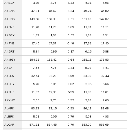
AHSGY
4,99
4,76
-4,33
5,31
4,96
AKBNK
47,31
46,67
-1,34
49,24
46,82
AKCNS
149,56
150,33
0,51
151,66
147,07
AKENR
11,70
11,78
0,69
11,81
11,51
AKFGY
1,92
1,93
0,52
1,98
1,91
AKFYE
17,45
17,37
-0,46
17,61
17,40
AKGRT
5,94
5,95
0,17
6,15
5,88
AKMGY
184,25
185,42
0,64
185,16
179,83
AKSA
7,65
7,76
1,44
8,08
7,51
AKSEN
32,64
32,28
-1,09
33,30
32,44
AKSGY
5,76
5,81
0,82
5,85
5,66
AKSUE
11,67
12,33
5,99
11,80
11,01
AKYHO
2,65
2,70
1,92
2,68
2,60
ALARK
83,93
83,15
-0,93
86,13
83,68
ALBRK
5,01
5,05
0,76
5,03
4,93
ALCAR
871,11
864,45
-0,76
883,00
869,69