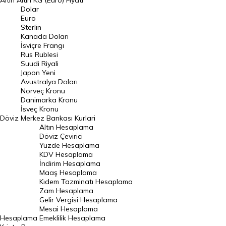
Altın
Altın KG (Euro) Fiyatı
Euro Kuru
Dolar
Euro
Pound Kuru
Sterlin
Kanada Doları
Frank Kuru
İsviçre Frangı
Riyal Kuru
Rus Rublesi
Suudi Riyali
Avustralya Doları
Japon Yeni
Avustralya Doları
Danimarka Kronu Kuru
Norveç Kronu
Danimarka Kronu
Kanada Doları Kuru
İsveç Kronu
Döviz
Merkez Bankası Kurlari
Norveç Kronu Kuru
Altın Hesaplama
İsveç Kronu Kuru
Döviz Çevirici
Yüzde Hesaplama
Japon Yeni Kuru
KDV Hesaplama
İndirim Hesaplama
Serbest Piyasa Döviz Kurları
Maaş Hesaplama
Kıdem Tazminatı Hesaplama
Merkez Bankası Döviz Kurları
Zam Hesaplama
Gelir Vergisi Hesaplama
ALTIN
Mesai Hesaplama
Hesaplama
Emeklilik Hesaplama
Altın Fiyatları