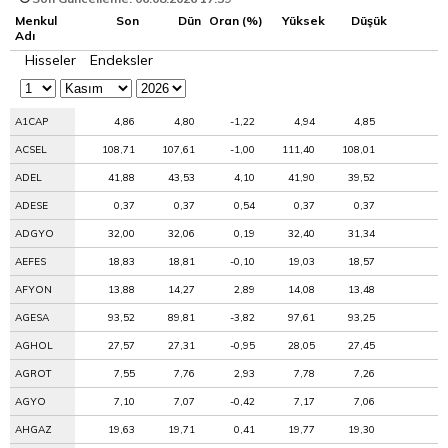
Menkul
Son
Dün
Oran (%)
Yüksek
Düşük
Adı
Hisseler
Endeksler
A1CAP
4,86
4,80
-1,22
4,94
4,85
ACSEL
108,71
107,61
-1,00
111,40
108,01
ADEL
41,88
43,53
4,10
41,90
39,52
ADESE
0,37
0,37
0,54
0,37
0,37
ADGYO
32,00
32,06
0,19
32,40
31,34
AEFES
18,83
18,81
-0,10
19,03
18,57
AFYON
13,88
14,27
2,89
14,08
13,48
AGESA
93,52
89,81
-3,82
97,61
93,25
AGHOL
27,57
27,31
-0,95
28,05
27,45
AGROT
7,55
7,76
2,93
7,78
7,26
AGYO
7,10
7,07
-0,42
7,17
7,06
AHGAZ
19,63
19,71
0,41
19,77
19,30