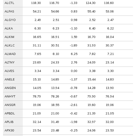
ALCTL
118,30
116,70
-1,33
124,30
116,60
ALFAS
54,21
54,66
0,83
55,40
53,06
ALGYO
2,49
2,51
0,98
2,52
2,47
ALKA
6,30
6,23
-1,10
6,40
6,22
ALKIM
16,65
16,91
1,59
16,70
16,04
ALKLC
31,11
30,51
-1,89
31,93
30,37
ALMAD
7,65
8,10
6,25
7,82
7,21
ALTNY
23,69
24,33
2,76
24,09
23,14
ALVES
3,34
3,34
0,00
3,38
3,30
ANELE
15,10
14,89
-1,37
15,44
14,83
ANGEN
14,05
13,94
-0,78
14,28
13,90
ANHYT
78,79
78,26
-0,67
79,90
76,94
ANSGR
19,06
18,55
-2,61
19,60
19,06
APBDL
21,09
21,00
-0,42
21,39
21,05
APLIB
32,14
31,49
-1,98
32,97
32,00
APX30
23,54
23,48
-0,25
24,06
23,53