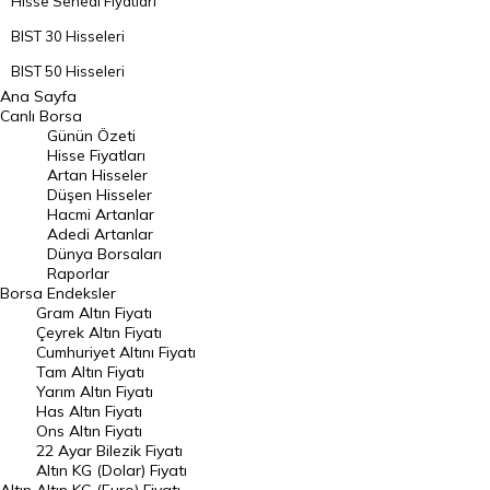
Hisse Senedi Fiyatları
BIST 30 Hisseleri
BIST 50 Hisseleri
Ana Sayfa
BIST 100 Hisseleri
Canlı Borsa
Günün Özeti
En Çok Artan Hisseler
Hisse Fiyatları
Artan Hisseler
En Çok Düşen Hisseler
Düşen Hisseler
Hacmi Artanlar
Hacmi Artanlar
Adedi Artanlar
Geçmiş Kapanışlar
Dünya Borsaları
Raporlar
Dünya Borsaları
Borsa
Endeksler
Gram Altın Fiyatı
Raporlar
Çeyrek Altın Fiyatı
Endeksler
Cumhuriyet Altını Fiyatı
Tam Altın Fiyatı
Yarım Altın Fiyatı
DÖVİZ
Has Altın Fiyatı
Ons Altın Fiyatı
Döviz Kuru
22 Ayar Bilezik Fiyatı
Dolar Kuru
Altın KG (Dolar) Fiyatı