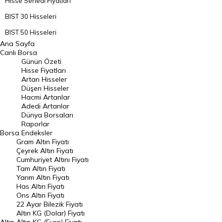
Hisse Senedi Fiyatları
BIST 30 Hisseleri
BIST 50 Hisseleri
Ana Sayfa
BIST 100 Hisseleri
Canlı Borsa
Günün Özeti
En Çok Artan Hisseler
Hisse Fiyatları
Artan Hisseler
En Çok Düşen Hisseler
Düşen Hisseler
Hacmi Artanlar
Hacmi Artanlar
Adedi Artanlar
Geçmiş Kapanışlar
Dünya Borsaları
Raporlar
Dünya Borsaları
Borsa
Endeksler
Gram Altın Fiyatı
Raporlar
Çeyrek Altın Fiyatı
Endeksler
Cumhuriyet Altını Fiyatı
Tam Altın Fiyatı
Yarım Altın Fiyatı
DÖVİZ
Has Altın Fiyatı
Ons Altın Fiyatı
Döviz Kuru
22 Ayar Bilezik Fiyatı
Dolar Kuru
Altın KG (Dolar) Fiyatı