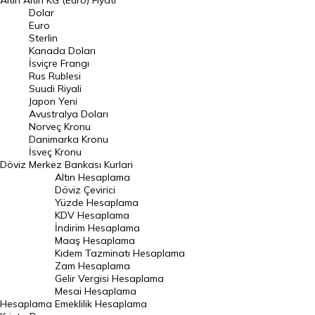
Altın
Altın KG (Euro) Fiyatı
Euro Kuru
Dolar
Euro
Pound Kuru
Sterlin
Kanada Doları
Frank Kuru
İsviçre Frangı
Riyal Kuru
Rus Rublesi
Suudi Riyali
Avustralya Doları
Japon Yeni
Avustralya Doları
Danimarka Kronu Kuru
Norveç Kronu
Danimarka Kronu
Kanada Doları Kuru
İsveç Kronu
Döviz
Merkez Bankası Kurlari
Norveç Kronu Kuru
Altın Hesaplama
İsveç Kronu Kuru
Döviz Çevirici
Yüzde Hesaplama
Japon Yeni Kuru
KDV Hesaplama
İndirim Hesaplama
Serbest Piyasa Döviz Kurları
Maaş Hesaplama
Kıdem Tazminatı Hesaplama
Merkez Bankası Döviz Kurları
Zam Hesaplama
Gelir Vergisi Hesaplama
ALTIN
Mesai Hesaplama
Hesaplama
Emeklilik Hesaplama
Altın Fiyatları