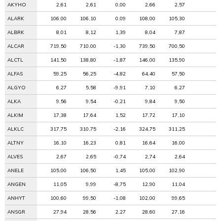
AKYHO
2,61
2,61
0,00
2,66
2,57
ALARK
106,00
106,10
0,09
108,00
105,30
ALBRK
8,01
8,12
1,39
8,04
7,87
ALCAR
719,50
710,00
-1,30
739,50
700,50
ALCTL
141,50
138,80
-1,87
146,00
135,90
ALFAS
59,25
56,25
-4,82
64,40
57,50
ALGYO
6,27
5,58
-9,91
7,10
6,27
ALKA
9,56
9,54
-0,21
9,84
9,50
ALKIM
17,38
17,64
1,52
17,72
17,10
ALKLC
317,75
310,75
-2,16
324,75
311,25
ALTNY
16,10
16,23
0,81
16,64
16,00
ALVES
2,67
2,65
-0,74
2,74
2,64
ANELE
105,00
106,50
1,45
105,00
102,90
ANGEN
11,05
9,99
-8,75
12,90
11,04
ANHYT
100,60
99,50
-1,08
102,00
99,65
ANSGR
27,94
28,56
2,27
28,60
27,16