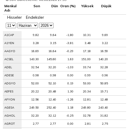
Menkul
Son
Dün
Oran (%)
Yüksek
Düşük
Adı
Hisseler
Endeksler
A1CAP
9,82
9,64
-1,80
10,31
9,69
A1YEN
3,28
3,15
-3,81
3,48
3,22
AAGYO
16,69
16,64
-0,29
17,18
16,59
ACSEL
143,30
145,60
1,63
151,00
140,20
ADEL
32,54
32,20
-1,03
33,74
32,28
ADESE
0,98
0,98
0,00
0,99
0,96
ADGYO
52,00
52,10
0,19
53,00
50,85
AEFES
20,22
20,48
1,30
20,34
19,71
AFYON
12,56
12,40
-1,26
12,81
12,48
AGESA
249,50
252,40
1,18
249,80
243,40
AGHOL
32,20
32,12
-0,25
32,78
31,82
AGROT
2,77
2,77
0,00
2,81
2,75