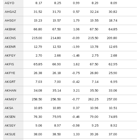
AGYO
8,17
8,25
0,99
8,29
8,09
AHGAZ
31,52
31,70
0,57
32,24
30,82
AHSGY
19,23
19,57
1,79
19,55
18,74
AKBNK
66,80
67,50
1,06
67,50
64,85
AKCNS
215,00
214,80
-0,09
215,50
209,80
AKENR
12,79
12,53
-1,99
13,78
12,65
AKFGY
2,70
2,66
-1,46
2,75
2,68
AKFIS
65,85
66,90
1,62
67,50
62,95
AKFYE
26,38
26,18
-0,75
26,80
25,90
AKGRT
7,03
7,00
-0,42
7,14
6,95
AKHAN
34,08
35,14
3,21
35,50
33,06
AKMGY
258,50
256,50
-0,77
262,25
257,00
AKSA
10,85
10,89
0,37
10,96
10,51
AKSEN
76,30
75,95
-0,46
79,00
74,85
AKSGY
9,06
8,97
-0,98
9,25
8,92
AKSUE
38,00
38,50
1,33
39,26
37,00