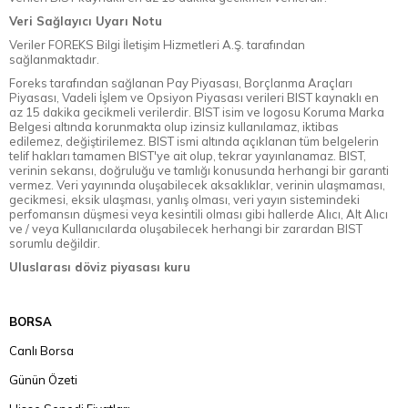
Veri Sağlayıcı Uyarı Notu
Veriler FOREKS Bilgi İletişim Hizmetleri A.Ş. tarafından
sağlanmaktadır.
Foreks tarafından sağlanan Pay Piyasası, Borçlanma Araçları
Piyasası, Vadeli İşlem ve Opsiyon Piyasası verileri BIST kaynaklı en
az 15 dakika gecikmeli verilerdir. BIST isim ve logosu Koruma Marka
Belgesi altında korunmakta olup izinsiz kullanılamaz, iktibas
edilemez, değiştirilemez. BIST ismi altında açıklanan tüm belgelerin
telif hakları tamamen BIST'ye ait olup, tekrar yayınlanamaz. BIST,
verinin sekansı, doğruluğu ve tamlığı konusunda herhangi bir garanti
vermez. Veri yayınında oluşabilecek aksaklıklar, verinin ulaşmaması,
gecikmesi, eksik ulaşması, yanlış olması, veri yayın sistemindeki
perfomansın düşmesi veya kesintili olması gibi hallerde Alıcı, Alt Alıcı
ve / veya Kullanıcılarda oluşabilecek herhangi bir zarardan BIST
sorumlu değildir.
Uluslarası döviz piyasası kuru
BORSA
Canlı Borsa
Günün Özeti