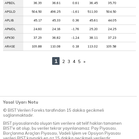
APBDL
36,39
36,61
0,61
36,45
35,70
APGLD
504,50
496,25
-1,61
511,00
504,50
APLIB
45,17
45,33
0,36
45,61
44,05
APMDL
24,60
24,16
-1,76
25,20
24,25
APX30
37,29
36,82
-1,24
38,11
37,23
ARASE
109,88
110,08
0,18
113,02
109,58
1
2
3
4
5
»
Yasal Uyarı Notu
© BİST Verileri Foreks tarafından 15 dakika gecikmeli
sağlanmaktadır.
BIST piyasalarında oluşan tüm verilere ait telif hakları tamamen
BIST'e ait olup, bu veriler tekrar yayınlanamaz. Pay Piyasası,
Borçlanma Araçları Piyasası, Vadeli İşlem ve Opsiyon Piyasası
verileri BIST kaynaklı en az 15 dakika gecikmeli verilerdir.