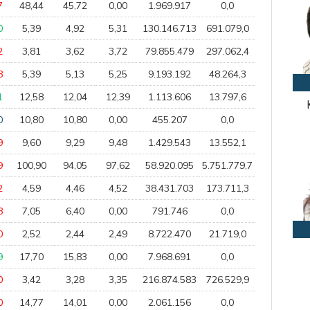
7
48,44
45,72
0,00
1.969.917
0,0
0
5,39
4,92
5,31
130.146.713
691.079,0
2
3,81
3,62
3,72
79.855.479
297.062,4
8
5,39
5,13
5,25
9.193.192
48.264,3
1
12,58
12,04
12,39
1.113.606
13.797,6
0
10,80
10,80
0,00
455.207
0,0
9
9,60
9,29
9,48
1.429.543
13.552,1
9
100,90
94,05
97,62
58.920.095
5.751.779,7
2
4,59
4,46
4,52
38.431.703
173.711,3
8
7,05
6,40
0,00
791.746
0,0
0
2,52
2,44
2,49
8.722.470
21.719,0
9
17,70
15,83
0,00
7.968.691
0,0
0
3,42
3,28
3,35
216.874.583
726.529,9
0
14,77
14,01
0,00
2.061.156
0,0