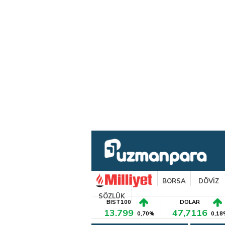
BORSA
DÖVİZ
SÖZLÜK
BIST100
DOLAR
13.799
47,7116
0,70%
0,18