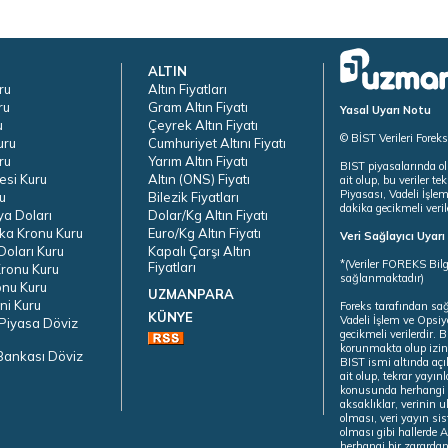
ALTIN
ru
Altın Fiyatları
ru
Gram Altın Fiyatı
Yasal Uyarı Notu
u
Çeyrek Altın Fiyatı
© BİST Verileri Forek
uru
Cumhuriyet Altını Fiyatı
ru
Yarım Altın Fiyatı
BIST piyasalarında ol
esi Kuru
Altın (ONS) Fiyatı
ait olup, bu veriler 
Piyasası, Vadeli İşle
u
Bilezik Fiyatları
dakika gecikmeli veril
ya Doları
Dolar/Kg Altın Fiyatı
ka Kronu Kuru
Euro/Kg Altın Fiyatı
Veri Sağlayıcı Uyar
oları Kuru
Kapalı Çarşı Altın
*(Veriler FOREKS Bilg
Fiyatları
ronu Kuru
sağlanmaktadır)
onu Kuru
UZMANPARA
ni Kuru
Foreks tarafından sa
KÜNYE
Vadeli İşlem ve Opsiy
Piyasa Döviz
gecikmeli verilerdir.
korunmakta olup izins
Bankası Döviz
BIST ismi altında açı
ait olup, tekrar yayı
konusunda herhangi b
aksaklıklar, verinin 
olması, veri yayın si
olması gibi hallerde Al
herhangi bir zarardan