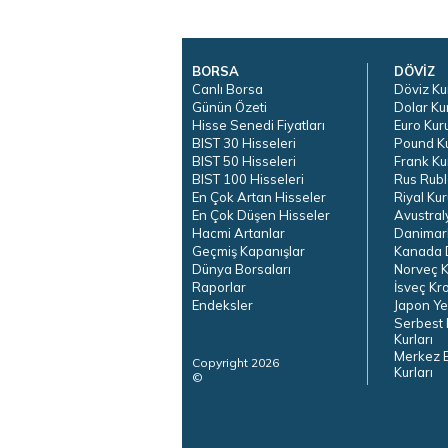
BORSA
DÖVİZ
Canlı Borsa
Döviz Ku
Günün Özeti
Dolar Ku
Hisse Senedi Fiyatları
Euro Kur
BIST 30 Hisseleri
Pound K
BIST 50 Hisseleri
Frank Ku
BIST 100 Hisseleri
Rus Rubl
En Çok Artan Hisseler
Riyal Kur
En Çok Düşen Hisseler
Avustral
Hacmi Artanlar
Danimar
Geçmiş Kapanışlar
Kanada D
Dünya Borsaları
Norveç K
Raporlar
İsveç Kr
Endeksler
Japon Ye
Serbest 
Kurları
Merkez 
Copyright 2026
Kurları
©