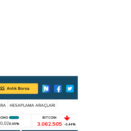
ARA
HESAPLAMA ARAÇLARI
BONO
BITCOIN
0,02
3.062.505
0,00%
-0,44%