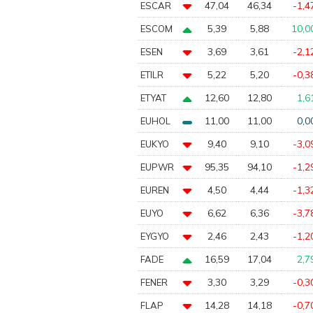
47,04
46,34
-1,4
ESCAR
5,39
5,88
10,0
ESCOM
3,69
3,61
-2,1
ESEN
5,22
5,20
-0,3
ETILR
12,60
12,80
1,6
ETYAT
11,00
11,00
0,0
EUHOL
9,40
9,10
-3,0
EUKYO
95,35
94,10
-1,2
EUPWR
4,50
4,44
-1,3
EUREN
6,62
6,36
-3,7
EUYO
2,46
2,43
-1,2
EYGYO
16,59
17,04
2,7
FADE
3,30
3,29
-0,3
FENER
14,28
14,18
-0,7
FLAP