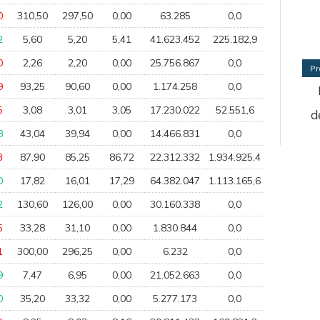
0
310,50
297,50
0,00
63.285
0,0
2
5,60
5,20
5,41
41.623.452
225.182,9
0
2,26
2,20
0,00
25.756.867
0,0
Pr
9
93,25
90,60
0,00
1.174.258
0,0
5
3,08
3,01
3,05
17.230.022
52.551,6
d
8
43,04
39,94
0,00
14.466.831
0,0
3
87,90
85,25
86,72
22.312.332
1.934.925,4
0
17,82
16,01
17,29
64.382.047
1.113.165,6
2
130,60
126,00
0,00
30.160.338
0,0
5
33,28
31,10
0,00
1.830.844
0,0
1
300,00
296,25
0,00
6.232
0,0
9
7,47
6,95
0,00
21.052.663
0,0
0
35,20
33,32
0,00
5.277.173
0,0