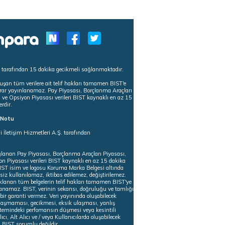
s tarafından 15 dakika gecikmeli sağlanmaktadır.
uşan tüm verilere ait telif hakları tamamen BIST'e
tekrar yayınlanamaz. Pay Piyasası, Borçlanma Araçları
m ve Opsiyon Piyasası verileri BIST kaynaklı en az 15
erdir.
ı Notu
i İletişim Hizmetleri A.Ş. tarafından
ğlanan Pay Piyasası, Borçlanma Araçları Piyasası,
on Piyasası verileri BIST kaynaklı en az 15 dakika
 BIST isim ve logosu Koruma Marka Belgesi altında
iz kullanılamaz, iktibas edilemez, değiştirilemez.
klanan tüm belgelerin telif hakları tamamen BIST'ye
nlanamaz. BIST, verinin sekansı, doğruluğu ve tamlığı
ir garanti vermez. Veri yayınında oluşabilecek
ulaşmaması, gecikmesi, eksik ulaşması, yanlış
stemindeki perfomansın düşmesi veya kesintili
ıcı, Alt Alıcı ve / veya Kullanıcılarda oluşabilecek
 BIST sorumlu değildir.