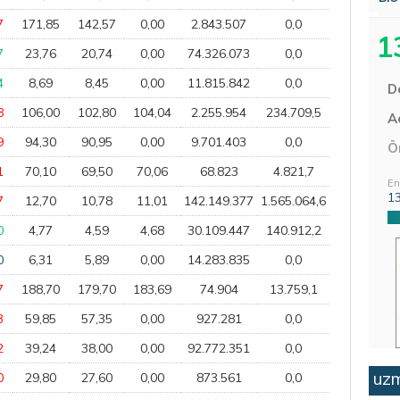
7
171,85
142,57
0,00
2.843.507
0,0
1
7
23,76
20,74
0,00
74.326.073
0,0
4
8,69
8,45
0,00
11.815.842
0,0
D
8
106,00
102,80
104,04
2.255.954
234.709,5
Aç
9
94,30
90,95
0,00
9.701.403
0,0
Ö
1
70,10
69,50
70,06
68.823
4.821,7
En
1
7
12,70
10,78
11,01
142.149.377
1.565.064,6
0
4,77
4,59
4,68
30.109.447
140.912,2
0
6,31
5,89
0,00
14.283.835
0,0
7
188,70
179,70
183,69
74.904
13.759,1
3
59,85
57,35
0,00
927.281
0,0
2
39,24
38,00
0,00
92.772.351
0,0
uzm
0
29,80
27,60
0,00
873.561
0,0