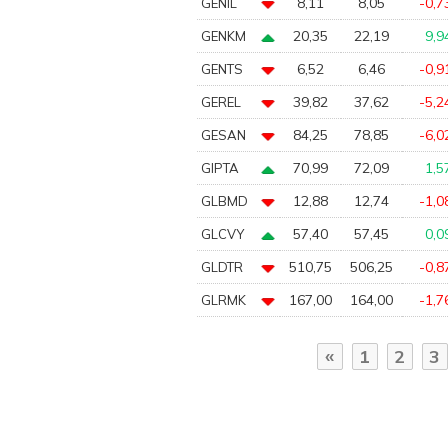
8,11
8,05
-0,7
GENIL
20,35
22,19
9,9
GENKM
6,52
6,46
-0,9
GENTS
39,82
37,62
-5,2
GEREL
84,25
78,85
-6,0
GESAN
70,99
72,09
1,5
GIPTA
12,88
12,74
-1,0
GLBMD
57,40
57,45
0,0
GLCVY
510,75
506,25
-0,8
GLDTR
167,00
164,00
-1,7
GLRMK
«
1
2
3