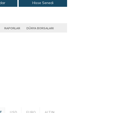
adar
Hisse Senedi
RAPORLAR
DÜNYA BORSALARI
T
USD
EURO
ALTIN