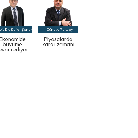
of. Dr. Sefer Şener
Cüneyt Paksoy
Ekonomide
Piyasalarda
büyüme
karar zamanı
evam ediyor