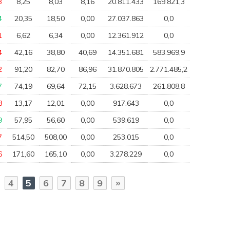
3
8,25
8,03
8,16
20.811.433
169.821,3
4
20,35
18,50
0,00
27.037.863
0,0
1
6,62
6,34
0,00
12.361.912
0,0
4
42,16
38,80
40,69
14.351.681
583.969,9
2
91,20
82,70
86,96
31.870.805
2.771.485,2
7
74,19
69,64
72,15
3.628.673
261.808,8
8
13,17
12,01
0,00
917.643
0,0
9
57,95
56,60
0,00
539.619
0,0
7
514,50
508,00
0,00
253.015
0,0
6
171,60
165,10
0,00
3.278.229
0,0
»
4
5
6
7
8
9