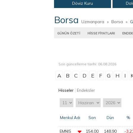
Döviz Kuru
Dol
Borsa
Uzmanpara
»
Borsa
»
G
GÜNÜN ÖZETİ
HİSSE FİYATLARI
ENDEK
Son güncelleme tarihi: 06.08.2026
A
B
C
D
E
F
G
H
I
Hisseler
Endeksler
Menkul Adı
Son
Dün
%
154,00
148,90
-3,2
EMNIS