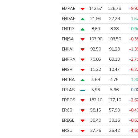
142,57
126,78
-9,9
EMPAE
21,94
22,28
1,5
ENDAE
8,60
8,68
0,9
ENERY
103,90
103,50
-0,3
ENJSA
92,50
91,20
-1,3
ENKAI
70,05
68,10
-2,7
ENPRA
11,22
10,47
-6,2
ENSRI
4,69
4,75
1,3
ENTRA
5,96
5,96
0,0
EPLAS
182,10
177,10
-2,6
ERBOS
58,15
57,90
-0,4
ERCB
38,40
38,16
-0,6
EREGL
27,76
26,42
-4,6
ERSU