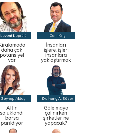
Levent Köprülü
Cem Kılıç
Kiralamada
İnsanları
daha çok
işlere, işleri
potansiyel
insanlara
var
yaklaştırmak
Zeynep Aktaş
Dr. İnanç A. Sözer
Altın
Göle maya
soluklandı
çalınırken
borsa
şirketler ne
parıldıyor
yapacak?