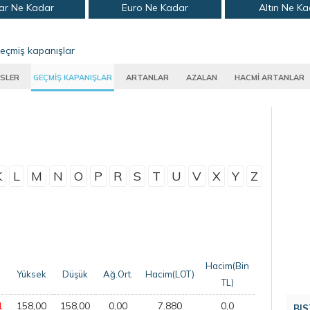
ar Ne Kadar
Euro Ne Kadar
Altın Ne K
eçmiş kapanışlar
SLER
GEÇMİŞ KAPANIŞLAR
ARTANLAR
AZALAN
HACMİ ARTANLAR
K
L
M
N
O
P
R
S
T
U
V
X
Y
Z
Hacim(Bin
Yüksek
Düşük
Ağ.Ort.
Hacim(LOT)
TL)
1
158,00
158,00
0,00
7.880
0,0
BIS