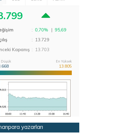
3.799
eğişim
:
0,70%
|
95,69
ılış
:
13.729
nceki Kapanış
: 13.703
 Düşük
En Yüksek
3.668
13.805
anpara yazarları