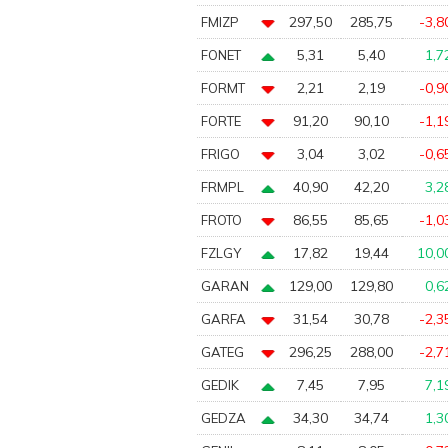
297,50
285,75
-3,8
FMIZP
5,31
5,40
1,7
FONET
2,21
2,19
-0,9
FORMT
91,20
90,10
-1,1
FORTE
3,04
3,02
-0,6
FRIGO
40,90
42,20
3,2
FRMPL
86,55
85,65
-1,0
FROTO
17,82
19,44
10,0
FZLGY
129,00
129,80
0,6
GARAN
31,54
30,78
-2,3
GARFA
296,25
288,00
-2,7
GATEG
7,45
7,95
7,1
GEDIK
34,30
34,74
1,3
GEDZA