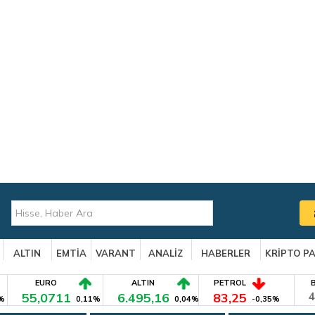
ALTIN
EMTİA
VARANT
ANALİZ
HABERLER
KRİPTO P
EURO
ALTIN
PETROL
55,0711
6.495,16
83,25
4
%
0,11%
0,04%
-0,35%