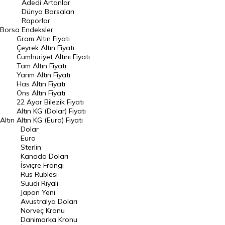
Adedi Artanlar
Geçmiş Kapanışlar
Dünya Borsaları
Raporlar
Dünya Borsaları
Borsa
Endeksler
Gram Altın Fiyatı
Raporlar
Çeyrek Altın Fiyatı
Endeksler
Cumhuriyet Altını Fiyatı
Tam Altın Fiyatı
Yarım Altın Fiyatı
DÖVİZ
Has Altın Fiyatı
Ons Altın Fiyatı
Döviz Kuru
22 Ayar Bilezik Fiyatı
Dolar Kuru
Altın KG (Dolar) Fiyatı
Altın
Altın KG (Euro) Fiyatı
Euro Kuru
Dolar
Euro
Pound Kuru
Sterlin
Kanada Doları
Frank Kuru
İsviçre Frangı
Riyal Kuru
Rus Rublesi
Suudi Riyali
Avustralya Doları
Japon Yeni
Avustralya Doları
Danimarka Kronu Kuru
Norveç Kronu
Danimarka Kronu
Kanada Doları Kuru