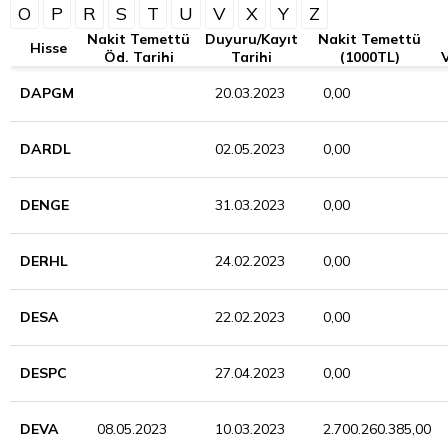
O
P
R
S
T
U
V
X
Y
Z
Nakit Temettü
Duyuru/Kayıt
Nakit Temettü
Hisse
Öd. Tarihi
Tarihi
(1000TL)
DAPGM
20.03.2023
0,00
DARDL
02.05.2023
0,00
DENGE
31.03.2023
0,00
DERHL
24.02.2023
0,00
DESA
22.02.2023
0,00
DESPC
27.04.2023
0,00
DEVA
08.05.2023
10.03.2023
2.700.260.385,00