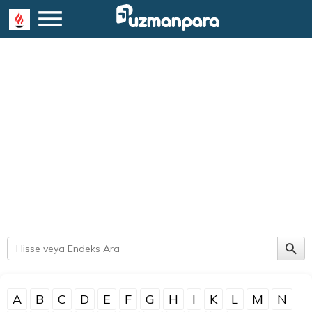
A
B
C
D
E
F
G
H
I
K
L
M
N