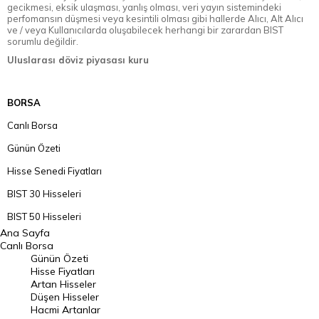
gecikmesi, eksik ulaşması, yanlış olması, veri yayın sistemindeki
perfomansın düşmesi veya kesintili olması gibi hallerde Alıcı, Alt Alıcı
ve / veya Kullanıcılarda oluşabilecek herhangi bir zarardan BIST
sorumlu değildir.
Uluslarası döviz piyasası kuru
BORSA
Canlı Borsa
Günün Özeti
Hisse Senedi Fiyatları
BIST 30 Hisseleri
BIST 50 Hisseleri
Ana Sayfa
BIST 100 Hisseleri
Canlı Borsa
Günün Özeti
En Çok Artan Hisseler
Hisse Fiyatları
Artan Hisseler
En Çok Düşen Hisseler
Düşen Hisseler
Hacmi Artanlar
Hacmi Artanlar