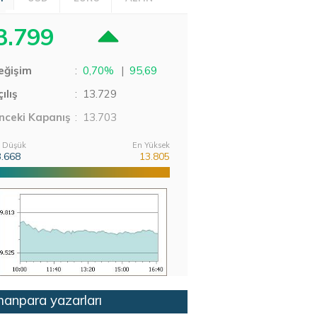
3.799
eğişim
:
0,70%
|
95,69
ılış
:
13.729
nceki Kapanış
: 13.703
 Düşük
En Yüksek
3.668
13.805
anpara yazarları