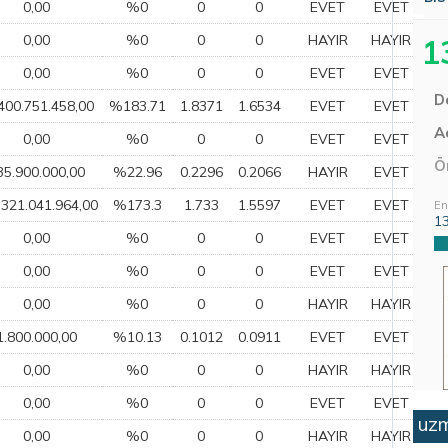
0,00
%0
0
0
EVET
EVET
0,00
%0
0
0
HAYIR
HAYIR
1
0,00
%0
0
0
EVET
EVET
D
400.751.458,00
%183.71
1.8371
1.6534
EVET
EVET
Aç
0,00
%0
0
0
EVET
EVET
Ö
35.900.000,00
%22.96
0.2296
0.2066
HAYIR
EVET
.321.041.964,00
%173.3
1.733
1.5597
EVET
EVET
En
1
0,00
%0
0
0
EVET
EVET
0,00
%0
0
0
EVET
EVET
0,00
%0
0
0
HAYIR
HAYIR
1.800.000,00
%10.13
0.1012
0.0911
EVET
EVET
0,00
%0
0
0
HAYIR
HAYIR
0,00
%0
0
0
EVET
EVET
uzm
0,00
%0
0
0
HAYIR
HAYIR