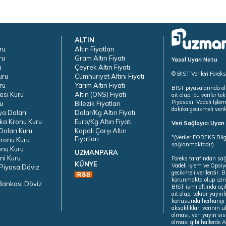
ALTIN
ru
Altın Fiyatları
ru
Gram Altın Fiyatı
Yasal Uyarı Notu
u
Çeyrek Altın Fiyatı
© BİST Verileri Forek
uru
Cumhuriyet Altını Fiyatı
ru
Yarım Altın Fiyatı
BIST piyasalarında ol
esi Kuru
Altın (ONS) Fiyatı
ait olup, bu veriler 
Piyasası, Vadeli İşle
u
Bilezik Fiyatları
dakika gecikmeli veril
ya Doları
Dolar/Kg Altın Fiyatı
ka Kronu Kuru
Euro/Kg Altın Fiyatı
Veri Sağlayıcı Uyar
oları Kuru
Kapalı Çarşı Altın
*(Veriler FOREKS Bilg
Fiyatları
ronu Kuru
sağlanmaktadır)
onu Kuru
UZMANPARA
ni Kuru
Foreks tarafından sa
KÜNYE
Vadeli İşlem ve Opsiy
Piyasa Döviz
gecikmeli verilerdir.
korunmakta olup izins
Bankası Döviz
BIST ismi altında açı
ait olup, tekrar yayı
konusunda herhangi b
aksaklıklar, verinin 
olması, veri yayın si
olması gibi hallerde Al