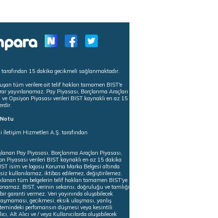
s tarafından 15 dakika gecikmeli sağlanmaktadır.
uşan tüm verilere ait telif hakları tamamen BIST'e
tekrar yayınlanamaz. Pay Piyasası, Borçlanma Araçları
m ve Opsiyon Piyasası verileri BIST kaynaklı en az 15
erdir.
ı Notu
i İletişim Hizmetleri A.Ş. tarafından
ğlanan Pay Piyasası, Borçlanma Araçları Piyasası,
on Piyasası verileri BIST kaynaklı en az 15 dakika
 BIST isim ve logosu Koruma Marka Belgesi altında
iz kullanılamaz, iktibas edilemez, değiştirilemez.
klanan tüm belgelerin telif hakları tamamen BIST'ye
nlanamaz. BIST, verinin sekansı, doğruluğu ve tamlığı
ir garanti vermez. Veri yayınında oluşabilecek
ulaşmaması, gecikmesi, eksik ulaşması, yanlış
stemindeki perfomansın düşmesi veya kesintili
ıcı, Alt Alıcı ve / veya Kullanıcılarda oluşabilecek