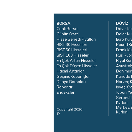
BORSA
DÖVİZ
Canlı Borsa
Döviz Ku
Günün Özeti
Dolar Ku
Hisse Senedi Fiyatları
Euro Kur
BIST 30 Hisseleri
Pound K
BIST 50 Hisseleri
Frank Ku
BIST 100 Hisseleri
Rus Rubl
En Çok Artan Hisseler
Riyal Kur
En Çok Düşen Hisseler
Avustral
Hacmi Artanlar
Danimar
Geçmiş Kapanışlar
Kanada D
Dünya Borsaları
Norveç K
Raporlar
İsveç Kr
Endeksler
Japon Ye
Serbest 
Kurları
Merkez 
Copyright 2026
Kurları
©