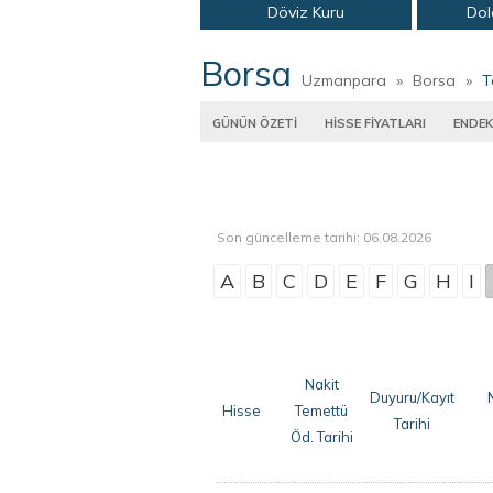
Döviz Kuru
Dol
Borsa
Uzmanpara
»
Borsa
»
T
GÜNÜN ÖZETİ
HİSSE FİYATLARI
ENDEK
Son güncelleme tarihi: 06.08.2026
A
B
C
D
E
F
G
H
I
Nakit
Duyuru/Kayıt
Hisse
Temettü
Tarihi
Öd. Tarihi