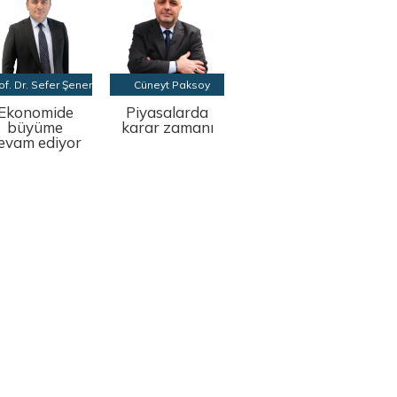
of. Dr. Sefer Şener
Cüneyt Paksoy
Ekonomide
Piyasalarda
büyüme
karar zamanı
evam ediyor