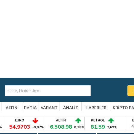
ALTIN
EMTİA
VARANT
ANALİZ
HABERLER
KRİPTO P
EURO
ALTIN
PETROL
54,9703
6.508,98
81,59
4
%
-0,07%
0,20%
2,69%