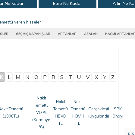
ar Ne Kadar
Euro Ne Kadar
Altın Ne K
emettü veren hisseler
SLER
GEÇMİŞ KAPANIŞLAR
ARTANLAR
AZALAN
HACMİ ARTANLA
K
L
M
N
O
P
R
S
T
U
V
X
Y
Z
Nakit
Nakit
Nakit
Temettü
Nakit Temettü
Temettü
Temettü
Gerçekleşti
SPK
VD %
(1000TL)
HBVD
HBVH
(Uygulandı)
Onayı
(Sermaye
TL
TL
%)
BIS