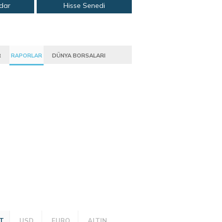
adar
Hisse Senedi
R
RAPORLAR
DÜNYA BORSALARI
T
USD
EURO
ALTIN