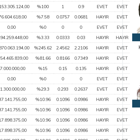
153.305.124,00
%100
1
0.9
EVET
EVET
76.604.618,00
%7.58
0.0757
0.0681
HAYIR
EVET
0,00
%0
0
0
EVET
EVET
294.259.448,00
%3.33
0.0333
0.03
HAYIR
HAYIR
870.063.194,00
%245.62
2.4562
2.2106
HAYIR
EVET
554.465.839,00
%81.66
0.8166
0.7349
HAYIR
EVET
7.000.000,00
%15
0.15
0.135
HAYIR
EVET
0,00
%0
0
0
EVET
EVET
1.300.000,00
%29.3
0.293
0.2637
EVET
EVET
37.141.755,00
%10.96
0.1096
0.0986
HAYIR
EVET
37.141.755,00
%10.96
0.1096
0.0986
HAYIR
EVET
17.898.375,00
%10.96
0.1096
0.0986
HAYIR
EVET
17.898.375,00
%10.96
0.1096
0.0986
HAYIR
EVET