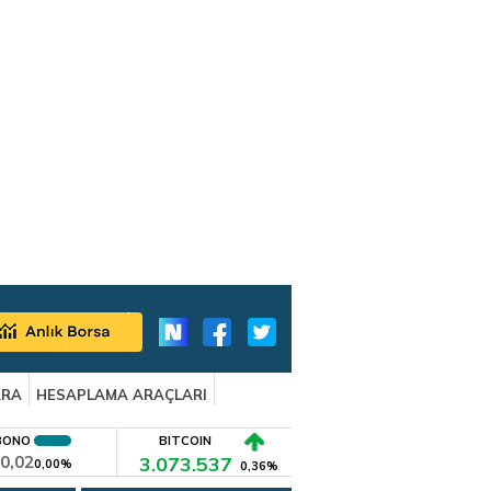
ARA
HESAPLAMA ARAÇLARI
BONO
BITCOIN
0,02
3.073.537
0,00%
0,36%