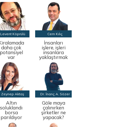
Levent Köprülü
Cem Kılıç
Kiralamada
İnsanları
daha çok
işlere, işleri
potansiyel
insanlara
var
yaklaştırmak
Zeynep Aktaş
Dr. İnanç A. Sözer
Altın
Göle maya
soluklandı
çalınırken
borsa
şirketler ne
parıldıyor
yapacak?