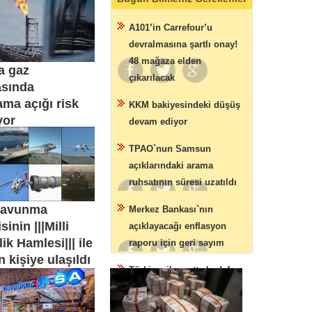
A101’in Carrefour’u
devralmasına şartlı onay!
48 mağaza elden
a gaz
çıkarılacak
asında
ma açığı risk
KKM bakiyesindeki düşüş
yor
devam ediyor
TPAO`nun Samsun
açıklarındaki arama
ruhsatının süresi uzatıldı
savunma
Merkez Bankası`nın
inin |||Milli
açıklayacağı enflasyon
lik Hamlesi||| ile
raporu için geri sayım
n kişiye ulaşıldı
Türkiye, ihracatta hedef
ülkelere 94 milyar dolarlık
satış yaptı