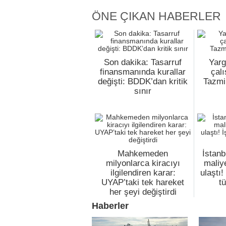
ÖNE ÇIKAN HABERLER
Son dakika: Tasarruf
Yarg
finansmanında kurallar
çalı
değişti: BDDK’dan kritik
Tazmi
sınır
Mahkemeden
İstanb
milyonlarca kiracıyı
maliy
ilgilendiren karar:
ulaştı
UYAP’taki tek hareket
t
her şeyi değiştirdi
Haberler