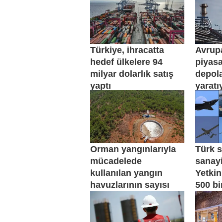
Türkiye, ihracatta
Avrup
hedef ülkelere 94
piyas
milyar dolarlık satış
depola
yaptı
yaratı
Orman yangınlarıyla
Türk 
mücadelede
sanayis
kullanılan yangın
Yetkin
havuzlarının sayısı
500 bi
artırılıyor