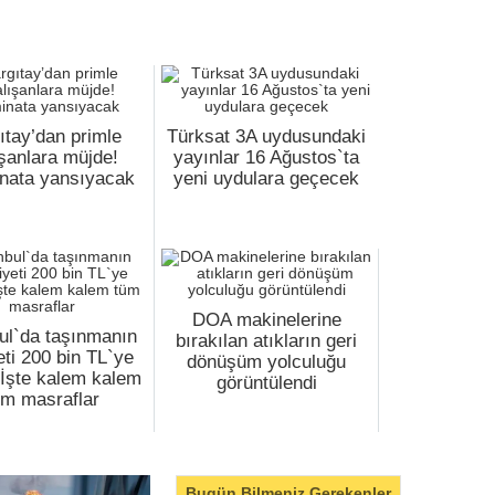
ıtay’dan primle
Türksat 3A uydusundaki
şanlara müjde!
yayınlar 16 Ağustos`ta
nata yansıyacak
yeni uydulara geçecek
DOA makinelerine
ul`da taşınmanın
bırakılan atıkların geri
eti 200 bin TL`ye
dönüşüm yolculuğu
! İşte kalem kalem
görüntülendi
üm masraflar
Bugün Bilmeniz Gerekenler