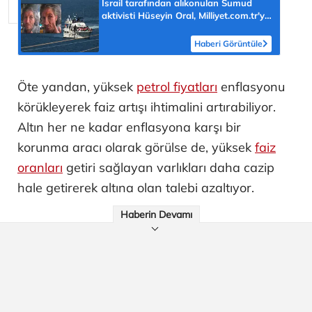
İsrail tarafından alıkonulan Sumud
aktivisti Hüseyin Oral, Milliyet.com.tr'ye
konuştu! Şok Yunanistan iddiası:
'Kemiklerimiz sızladı'
Haberi Görüntüle
Öte yandan, yüksek
petrol fiyatları
enflasyonu
körükleyerek faiz artışı ihtimalini artırabiliyor.
Altın her ne kadar enflasyona karşı bir
korunma aracı olarak görülse de, yüksek
faiz
oranları
getiri sağlayan varlıkları daha cazip
hale getirerek altına olan talebi azaltıyor.
Haberin Devamı