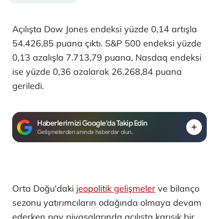
Açılışta Dow Jones endeksi yüzde 0,14 artışla
54.426,85 puana çıktı. S&P 500 endeksi yüzde
0,13 azalışla 7.713,79 puana, Nasdaq endeksi
ise yüzde 0,36 azalarak 26.268,84 puana
geriledi.
Haberlerimizi Google'da Takip Edin
Gelişmelerden anında haberdar olun.
Orta Doğu'daki
jeopolitik gelişmeler
ve bilanço
sezonu yatırımcıların odağında olmaya devam
ederken pay piyasalarında açılışta karışık bir