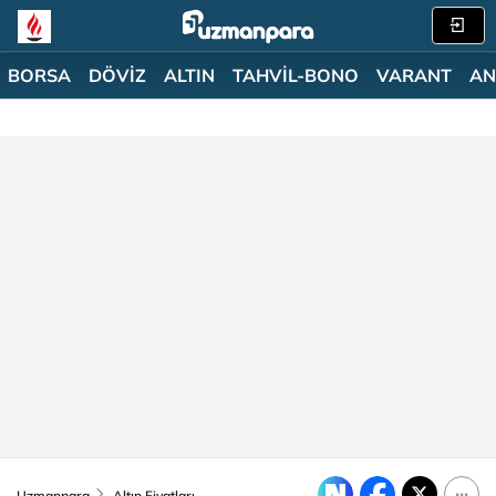
BORSA
DÖVİZ
ALTIN
TAHVİL-BONO
VARANT
AN
Uzmanpara
Altın Fiyatları