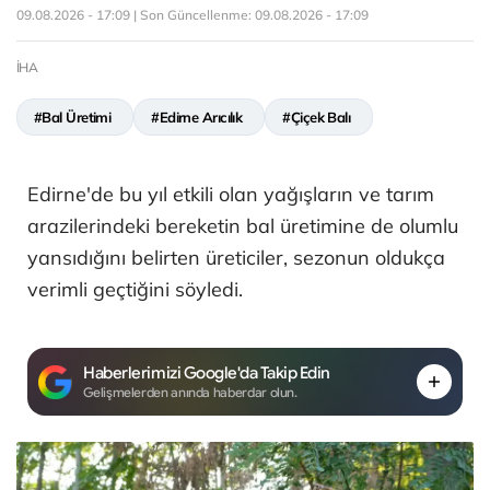
09.08.2026 - 17:09 | Son Güncellenme:
09.08.2026 - 17:09
İHA
#Bal Üretimi
#Edirne Arıcılık
#Çiçek Balı
Edirne'de bu yıl etkili olan yağışların ve tarım
arazilerindeki bereketin bal üretimine de olumlu
yansıdığını belirten üreticiler, sezonun oldukça
verimli geçtiğini söyledi.
Haberlerimizi Google'da Takip Edin
Gelişmelerden anında haberdar olun.