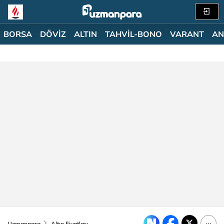
BORSA
DÖVİZ
ALTIN
TAHVİL-BONO
VARANT
AN
Uzmanpara
Altın Fiyatları