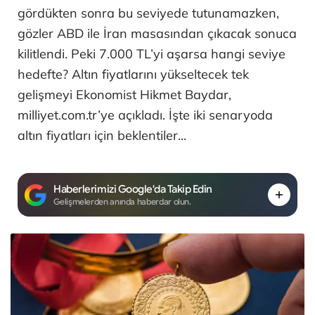
gördükten sonra bu seviyede tutunamazken,
gözler ABD ile İran masasından çıkacak sonuca
kilitlendi. Peki 7.000 TL’yi aşarsa hangi seviye
hedefte? Altın fiyatlarını yükseltecek tek
gelişmeyi Ekonomist Hikmet Baydar,
milliyet.com.tr’ye açıkladı. İşte iki senaryoda
altın fiyatları için beklentiler...
Haberlerimizi Google'da Takip Edin
Gelişmelerden anında haberdar olun.