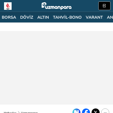
BORSA
DÖVİZ
ALTIN
TAHVİL-BONO
VARANT
AN
Haberler
Uzmanpara