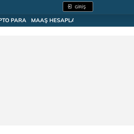
GİRİŞ
PTO PARA
MAAŞ HESAPLAMA
SÖZLÜK