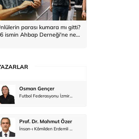
nlülerin parası kumara mı gitti?
6 ismin Ahbap Derneği'ne ne
adar bağış yaptığı ortaya çıktı
YAZARLAR
Osman Gençer
Tunca Ben
Futbol Federasyonu İzmirspor’u dinler mi?
MİT’den CIA’y
Prof. Dr. Mahmut Özer
Hakkı Öcal
İnsan-ı Kâmilden Erdemli Şehre: İslam Düşüncesinde Adalet-II