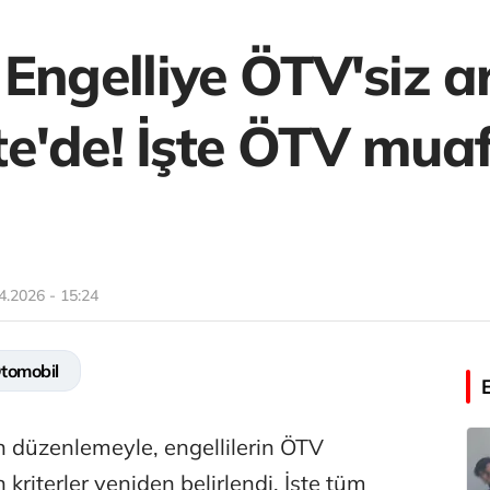
Engelliye ÖTV'siz a
e'de! İşte ÖTV muafi
4.2026 - 15:24
tomobil
 düzenlemeyle, engellilerin ÖTV
n kriterler yeniden belirlendi. İşte tüm