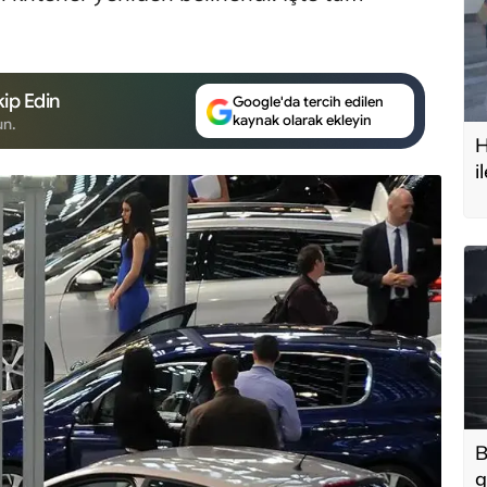
ip Edin
Google'da tercih edilen
kaynak olarak ekleyin
un.
H
i
t
B
g