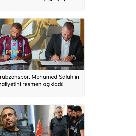
Topraklarımızdaki hedeflere
laşabilir'
rabzonspor, Mohamed Salah'ın
aliyetini resmen açıkladı!