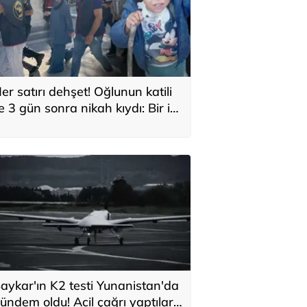
er satırı dehşet! Oğlunun katili
le 3 gün sonra nikah kıydı: Bir iki
ane vurdum, bayıldı
aykar'ın K2 testi Yunanistan'da
ündem oldu! Acil çağrı yaptılar...