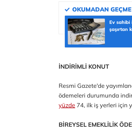
Ev sahibi
şaşırtan k
İNDİRİMLİ KONUT
Osman Gen
Resmi Gazete'de yayımlan
ödemeleri durumunda indirim
yüzde
74, ilk iş yerleri iç
Prof. Dr. M
BİREYSEL EMEKLİLİK ÖD