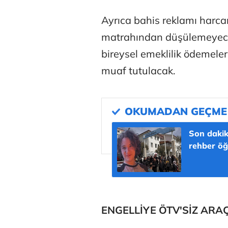
Ayrıca bahis reklamı harcam
matrahından düşülemeyecek.
bireysel emeklilik ödemeler
muaf tutulacak.
Son dakik
rehber öğ
ENGELLİYE ÖTV'SİZ ARA