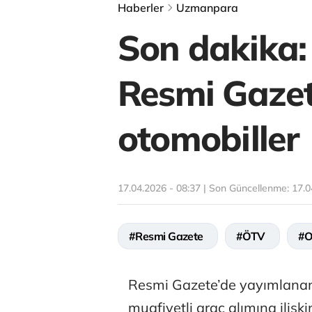
Haberler
Uzmanpara
Son dakika: 
Resmi Gazet
otomobiller
17.04.2026 - 08:37 | Son Güncellenme:
17.0
#Resmi Gazete
#ÖTV
#O
Resmi Gazete’de yayımlanan
muafiyetli araç alımına ilişki