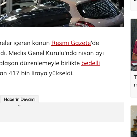
'
u
meler içeren kanun
Resmi Gazete
'de
di. Meclis Genel Kurulu'nda nisan ayı
alaşan düzenlemeyle birlikte
bedelli
an 417 bin liraya yükseldi.
T
m
Haberin Devamı