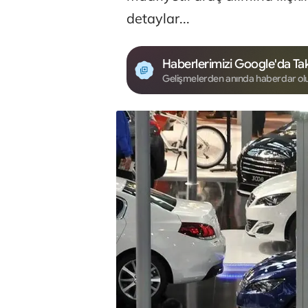
detaylar...
Haberlerimizi Google'da Tak
Gelişmelerden anında haberdar ol