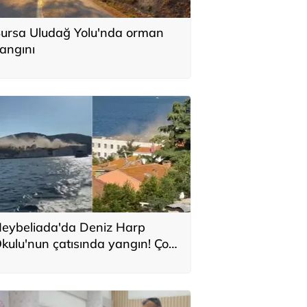
ursa Uludağ Yolu'nda orman
angını
eybeliada'da Deniz Harp
kulu'nun çatısında yangın! Çok
ayıda itfaiye sevk edildi