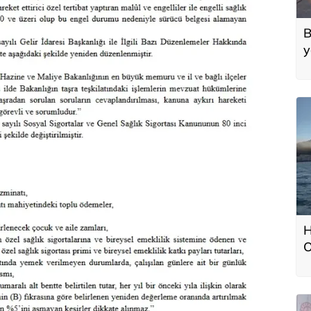
B
y
H
O
s