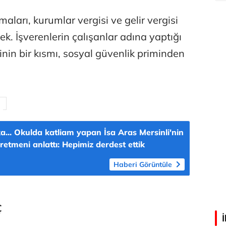
aları, kurumlar vergisi ve gelir vergisi
Ali Eyüboğlu
 İşverenlerin çalışanlar adına yaptığı
Aşk yok, ama suç itirafı var!
inin bir kısmı, sosyal güvenlik priminden
Eren Aka
‘Google fişi çekerse satış biter!’
Çağdaş Ertuna
a... Okulda katliam yapan İsa Aras Mersinli'nin
Guggenheim Abu Dhabi şehri nasıl değiştirecek?
retmeni anlattı: Hepimiz derdest ettik
Haberi Görüntüle
Ç