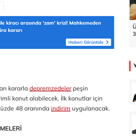
 ile kiracı arasında 'zam' krizi! Mahkemeden
Ü
ira kararı
3
k
Haberi Görüntüle
çer
Tunca Bengin
an kararla
depremzedeler
peşin
Futbol Federasyonu İzmirspor’u dinler mi?
MİT’den CIA’ye de mesaj...
li konut alabilecek. İlk konutlar için
in yüzde 48 oranında
indirim
uygulanacak.
ahmut Özer
Hakkı Öcal
İnsan-ı Kâmilden Erdemli Şehre: İslam Düşüncesinde Adalet-II
Amerika Avrupa’yı geri kazanabilir mi?
EMELERİ