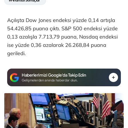
#Finansal Sonuçlar
Açılışta Dow Jones endeksi yüzde 0,14 artışla
54.426,85 puana çıktı. S&P 500 endeksi yüzde
0,13 azalışla 7.713,79 puana, Nasdaq endeksi
ise yüzde 0,36 azalarak 26.268,84 puana
geriledi.
Haberlerimizi Google'da Takip Edin
Gelişmelerden anında haberdar olun.