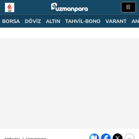
BORSA
DÖVİZ
ALTIN
TAHVİL-BONO
VARANT
AN
Haberler
Uzmanpara