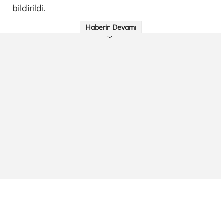
bildirildi.
Haberin Devamı
Açıklamada, bir önceki dönemde 295 bin 46