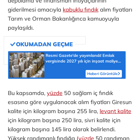
depolama ve finansman ihtiyaçlarının
giderilmesi amacıyla
kabuklu fındık
alım fiyatları
Tarım ve Orman Bakanlığınca kamuoyuyla
paylaşıldı.
Resmi Gazete'de yayımlandı! Emlak
vergisinde 2027 yılı için inşaat maliyet
bedelleri belirlendi
Haberi Görüntüle
Bu kapsamda,
yüzde
50 sağlam iç fındık
esasına göre uygulanacak alım fiyatları Giresun
kalite için kilogram başına 255 lira,
levant kalite
için kilogram başına 250 lira, sivri kalite için
kilogram başına 145 lira olarak belirlendi.
Yüksek randımanlı fındığa (
yüzde
50 randıman