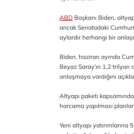
ABD
Başkanı Biden, altyap
ancak Senatodaki Cumhuriy
aylardır herhangi bir anla
Atilay Kand
Biden, haziran ayında Cumh
Mağaza açılışı
Beyaz Saray'ın 1,2 trilyon 
anlaşmaya vardığını açıkla
Altyapı paketi kapsamında 8 
harcama yapılması planlan
Yeni altyapı yatırımlarına 5