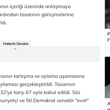
sının içeriği üzerinde anlaşmaya
 ardından tasarının görüşmelerine
ldı.
P
F
Haberin Devamı
b
ısının tartışma ve oylama aşamasına
oylaması gerçekleştirildi. Tasarının
2'ye karşı 67 oyla kabul edildi. Söz
riyetçi ve 50 Demokrat senatör "evet"
A
g