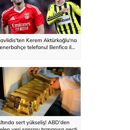
avlidis'ten Kerem Aktürkoğlu'na
enerbahçe telefonu! Benfica ile
onservis pazarlığı
ltında sert yükseliş! ABD'den
elen veri sonrası tırmanışa geçti