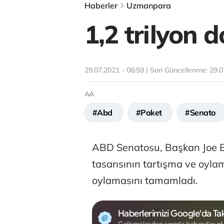
Haberler
Uzmanpara
1,2 trilyon d
29.07.2021 - 06:59 | Son Güncellenme:
29.0
AA
#Abd
#Paket
#Senato
ABD Senatosu, Başkan Joe Bid
tasarısının tartışma ve oyla
oylamasını tamamladı.
Haberlerimizi Google'da Tak
Gelişmelerden anında haberdar ol