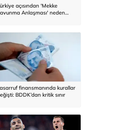
ürkiye açısından 'Mekke
avunma Anlaşması' neden
nemli? Üç ülkenin birbirini
amamlayan tarafı
asarruf finansmanında kurallar
eğişti: BDDK’dan kritik sınır