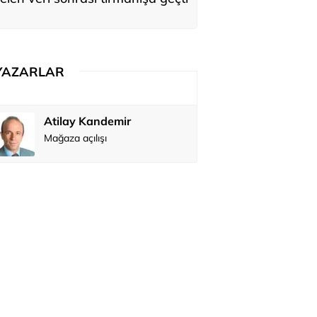
YAZARLAR
Atilay Kandemir
Özay Şendi
Mağaza açılışı
Abbas Güç
Zafer Şahi