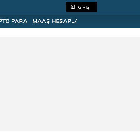
GİRİŞ
PTO PARA
MAAŞ HESAPLAMA
SÖZLÜK