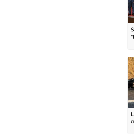
S
"
t
L
a