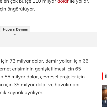
de en çok bütçe 110 milyar
dolar
ile yollar,
için öngörülüyor.
Abdullah Karakuş
O dağlarda ne düşünmüştüm?
Haberin Devamı
Mehmet Tez
O meşhur yeşilden eser yok şimdi...
 için 73 milyar dolar, demir yolları için 66
ernet erişiminin genişletilmesi için 65
in 55 milyar dolar, çevresel projeler için
ma için 39 milyar dolar ve havalimanı
rlık kaynak ayrılıyor.