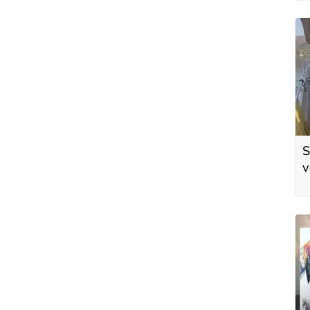
S
v
ö
t