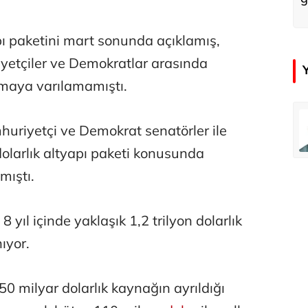
ı paketini mart sonunda açıklamış,
etçiler ve Demokratlar arasında
şmaya varılamamıştı.
emir
Özay Şendir
uriyetçi ve Demokrat senatörler ile
Türkiye’nin görünmez başarısı…
dolarlık altyapı paketi konusunda
mıştı.
Abbas Güçlü
Tercih ve kayıt sıkıntılı geçiyor
yıl içinde yaklaşık 1,2 trilyon dolarlık
ıyor.
Zafer Şahin
Faili meçhul cinayetler ülkesine veda
50 milyar dolarlık kaynağın ayrıldığı