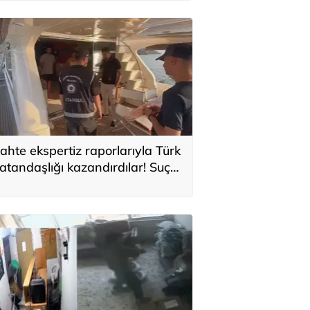
ahte ekspertiz raporlarıyla Türk
atandaşlığı kazandırdılar! Suç
rgütüne operasyon: 32
utuklama