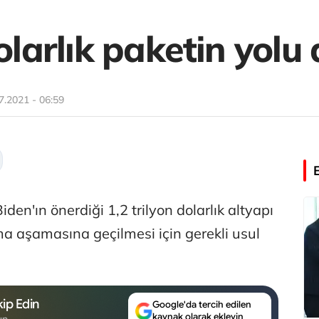
olarlık paketin yolu 
7.2021 - 06:59
en'ın önerdiği 1,2 trilyon dolarlık altyapı
ma aşamasına geçilmesi için gerekli usul
ip Edin
Google'da tercih edilen
kaynak olarak ekleyin
un.