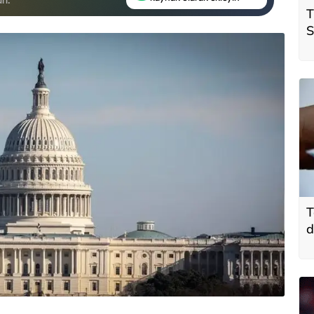
T
S
ö
t
T
d