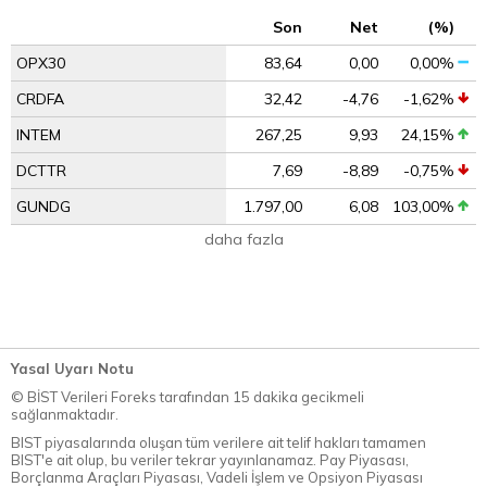
Son
Net
(%)
OPX30
83,64
0,00
0,00%
CRDFA
32,42
-4,76
-1,62%
INTEM
267,25
9,93
24,15%
DCTTR
7,69
-8,89
-0,75%
GUNDG
1.797,00
6,08
103,00%
daha fazla
Yasal Uyarı Notu
© BİST Verileri Foreks tarafından 15 dakika gecikmeli
sağlanmaktadır.
BIST piyasalarında oluşan tüm verilere ait telif hakları tamamen
BIST'e ait olup, bu veriler tekrar yayınlanamaz. Pay Piyasası,
Borçlanma Araçları Piyasası, Vadeli İşlem ve Opsiyon Piyasası