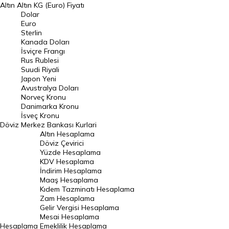
Altın
Altın KG (Euro) Fiyatı
Euro Kuru
Dolar
Euro
Pound Kuru
Sterlin
Kanada Doları
Frank Kuru
İsviçre Frangı
Riyal Kuru
Rus Rublesi
Suudi Riyali
Avustralya Doları
Japon Yeni
Avustralya Doları
Danimarka Kronu Kuru
Norveç Kronu
Danimarka Kronu
Kanada Doları Kuru
İsveç Kronu
Döviz
Merkez Bankası Kurlari
Norveç Kronu Kuru
Altın Hesaplama
İsveç Kronu Kuru
Döviz Çevirici
Yüzde Hesaplama
Japon Yeni Kuru
KDV Hesaplama
İndirim Hesaplama
Serbest Piyasa Döviz Kurları
Maaş Hesaplama
Kıdem Tazminatı Hesaplama
Merkez Bankası Döviz Kurları
Zam Hesaplama
Gelir Vergisi Hesaplama
ALTIN
Mesai Hesaplama
Hesaplama
Emeklilik Hesaplama
Altın Fiyatları