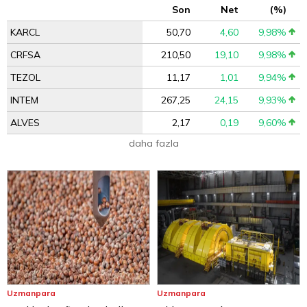
Son
Net
(%)
KARCL
50,70
4,60
9,98%
CRFSA
210,50
19,10
9,98%
TEZOL
11,17
1,01
9,94%
INTEM
267,25
24,15
9,93%
ALVES
2,17
0,19
9,60%
daha fazla
Uzmanpara
Uzmanpara