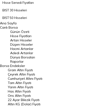
Hisse Senedi Fiyatları
BIST 30 Hisseleri
BIST 50 Hisseleri
Ana Sayfa
BIST 100 Hisseleri
Canlı Borsa
Günün Özeti
En Çok Artan Hisseler
Hisse Fiyatları
Artan Hisseler
En Çok Düşen Hisseler
Düşen Hisseler
Hacmi Artanlar
Hacmi Artanlar
Adedi Artanlar
Geçmiş Kapanışlar
Dünya Borsaları
Raporlar
Dünya Borsaları
Borsa
Endeksler
Gram Altın Fiyatı
Raporlar
Çeyrek Altın Fiyatı
Endeksler
Cumhuriyet Altını Fiyatı
Tam Altın Fiyatı
Yarım Altın Fiyatı
DÖVİZ
Has Altın Fiyatı
Ons Altın Fiyatı
Döviz Kuru
22 Ayar Bilezik Fiyatı
Dolar Kuru
Altın KG (Dolar) Fiyatı