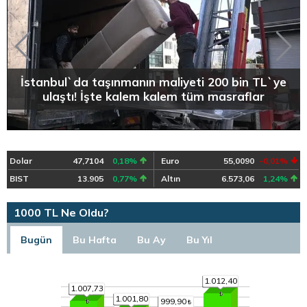
İstanbul`da taşınmanın maliyeti 200 bin TL`ye
ulaştı! İşte kalem kalem tüm masraflar
Dolar
47,7104
0,18%
Euro
55,0090
-0,01%
BIST
13.905
0,77%
Altın
6.573,06
1,24%
1000 TL Ne Oldu?
Bugün
Bu Hafta
Bu Ay
Bu Yıl
1.012,40
1.007,73
1.001,80
999,90