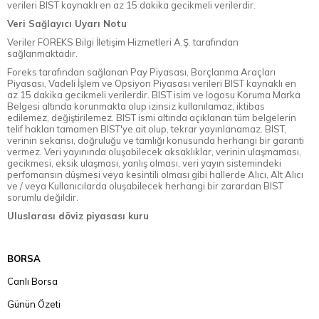
verileri BIST kaynaklı en az 15 dakika gecikmeli verilerdir.
Veri Sağlayıcı Uyarı Notu
Veriler FOREKS Bilgi İletişim Hizmetleri A.Ş. tarafından
sağlanmaktadır.
Foreks tarafından sağlanan Pay Piyasası, Borçlanma Araçları
Piyasası, Vadeli İşlem ve Opsiyon Piyasası verileri BIST kaynaklı en
az 15 dakika gecikmeli verilerdir. BIST isim ve logosu Koruma Marka
Belgesi altında korunmakta olup izinsiz kullanılamaz, iktibas
edilemez, değiştirilemez. BIST ismi altında açıklanan tüm belgelerin
telif hakları tamamen BIST'ye ait olup, tekrar yayınlanamaz. BIST,
verinin sekansı, doğruluğu ve tamlığı konusunda herhangi bir garanti
vermez. Veri yayınında oluşabilecek aksaklıklar, verinin ulaşmaması,
gecikmesi, eksik ulaşması, yanlış olması, veri yayın sistemindeki
perfomansın düşmesi veya kesintili olması gibi hallerde Alıcı, Alt Alıcı
ve / veya Kullanıcılarda oluşabilecek herhangi bir zarardan BIST
sorumlu değildir.
Uluslarası döviz piyasası kuru
BORSA
Canlı Borsa
Günün Özeti