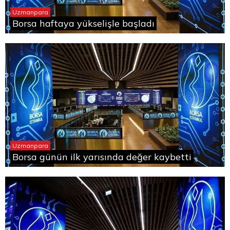
Uzmanpara
Borsa haftaya yükselişle başladı
Uzmanpara
Borsa günün ilk yarısında değer kaybetti