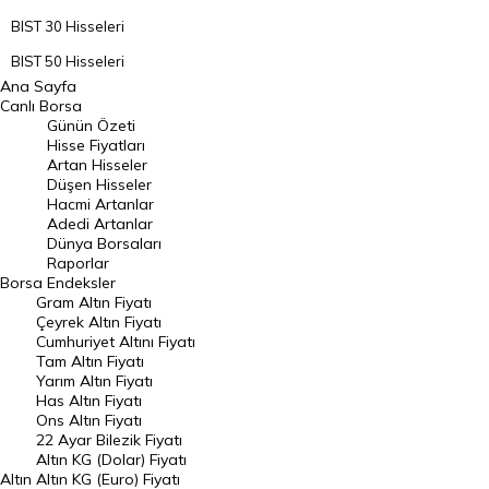
BIST 30 Hisseleri
BIST 50 Hisseleri
Ana Sayfa
BIST 100 Hisseleri
Canlı Borsa
Günün Özeti
En Çok Artan Hisseler
Hisse Fiyatları
Artan Hisseler
En Çok Düşen Hisseler
Düşen Hisseler
Hacmi Artanlar
Hacmi Artanlar
Adedi Artanlar
Geçmiş Kapanışlar
Dünya Borsaları
Raporlar
Dünya Borsaları
Borsa
Endeksler
Gram Altın Fiyatı
Raporlar
Çeyrek Altın Fiyatı
Endeksler
Cumhuriyet Altını Fiyatı
Tam Altın Fiyatı
Yarım Altın Fiyatı
DÖVİZ
Has Altın Fiyatı
Ons Altın Fiyatı
Döviz Kuru
22 Ayar Bilezik Fiyatı
Dolar Kuru
Altın KG (Dolar) Fiyatı
Altın
Altın KG (Euro) Fiyatı