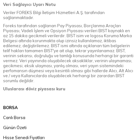
Veri Sağlayıcı Uyarı Notu
Veriler FOREKS Bilgi İletişim Hizmetleri A.Ş. tarafından
sağlanmaktadır.
Foreks tarafından sağlanan Pay Piyasası, Borçlanma Araçları
Piyasası, Vadeli İşlem ve Opsiyon Piyasası verileri BIST kaynaklı en
az 15 dakika gecikmeli verilerdir. BIST isim ve logosu Koruma Marka
Belgesi altında korunmakta olup izinsiz kullanılamaz, iktibas
edilemez, değiştirilemez. BIST ismi altında açıklanan tüm belgelerin
telif hakları tamamen BIST'ye ait olup, tekrar yayınlanamaz. BIST,
verinin sekansı, doğruluğu ve tamlığı konusunda herhangi bir garanti
vermez. Veri yayınında oluşabilecek aksaklıklar, verinin ulaşmaması,
gecikmesi, eksik ulaşması, yanlış olması, veri yayın sistemindeki
perfomansın düşmesi veya kesintili olması gibi hallerde Alıcı, Alt Alıcı
ve / veya Kullanıcılarda oluşabilecek herhangi bir zarardan BIST
sorumlu değildir.
Uluslarası döviz piyasası kuru
BORSA
Canlı Borsa
Günün Özeti
Hisse Senedi Fiyatları