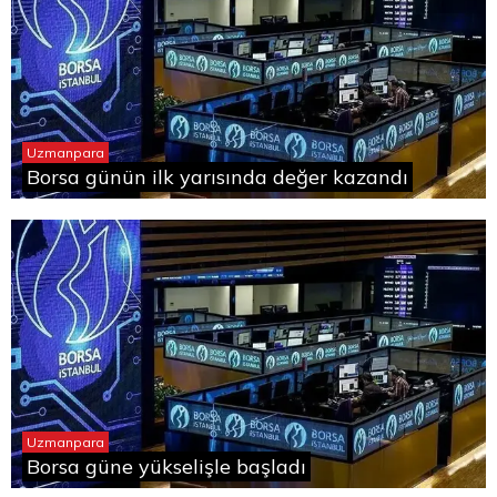
Uzmanpara
Borsa günün ilk yarısında değer kazandı
Uzmanpara
Borsa güne yükselişle başladı