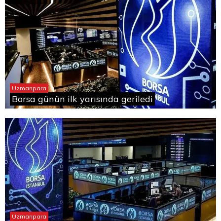
Uzmanpara
Borsa günün ilk yarısında geriledi
Uzmanpara