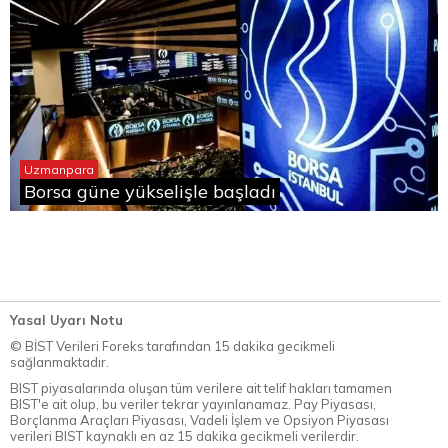
Uzmanpara
Borsa güne yükselişle başladı
Yasal Uyarı Notu
© BİST Verileri Foreks tarafından 15 dakika gecikmeli
sağlanmaktadır.
BIST piyasalarında oluşan tüm verilere ait telif hakları tamamen
BIST'e ait olup, bu veriler tekrar yayınlanamaz. Pay Piyasası,
Borçlanma Araçları Piyasası, Vadeli İşlem ve Opsiyon Piyasası
verileri BIST kaynaklı en az 15 dakika gecikmeli verilerdir.