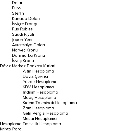
Euro Kuru
Dolar
Euro
Pound Kuru
Sterlin
Kanada Doları
Frank Kuru
İsviçre Frangı
Riyal Kuru
Rus Rublesi
Suudi Riyali
Avustralya Doları
Japon Yeni
Avustralya Doları
Danimarka Kronu Kuru
Norveç Kronu
Danimarka Kronu
Kanada Doları Kuru
İsveç Kronu
Döviz
Merkez Bankası Kurlari
Norveç Kronu Kuru
Altın Hesaplama
İsveç Kronu Kuru
Döviz Çevirici
Yüzde Hesaplama
Japon Yeni Kuru
KDV Hesaplama
İndirim Hesaplama
Serbest Piyasa Döviz Kurları
Maaş Hesaplama
Kıdem Tazminatı Hesaplama
Merkez Bankası Döviz Kurları
Zam Hesaplama
Gelir Vergisi Hesaplama
ALTIN
Mesai Hesaplama
Hesaplama
Emeklilik Hesaplama
Altın Fiyatları
Kripto Para