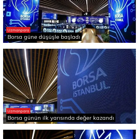
Uzmanpara
Borsa güne düşüşle başladı
Uzmanpara
Borsa günün ilk yarısında değer kazandı