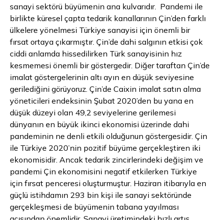
sanayi sektörü büyümenin ana kulvarıdır. Pandemi ile
birlikte küresel çapta tedarik kanallarının Çin’den farklı
ülkelere yönelmesi Türkiye sanayisi için önemli bir
fırsat ortaya çıkarmıştır. Çin’de dahi salgının etkisi çok
ciddi anlamda hissedilirken Türk sanayisinin hız
kesmemesi önemli bir göstergedir. Diğer taraftan Çin’de
imalat göstergelerinin altı ayın en düşük seviyesine
gerilediğini görüyoruz. Çin’de Caixin imalat satın alma
yöneticileri endeksinin Şubat 2020’den bu yana en
düşük düzeyi olan 49,2 seviyelerine gerilemesi
dünyanın en büyük ikinci ekonomisi üzerinde dahi
pandeminin ne denli etkili olduğunun göstergesidir. Çin
ile Türkiye 2020’nin pozitif büyüme gerçekleştiren iki
ekonomisidir. Ancak tedarik zincirlerindeki değişim ve
pandemi Çin ekonomisini negatif etkilerken Türkiye
için fırsat penceresi oluşturmuştur. Haziran itibarıyla en
güçlü istihdamın 293 bin kişi ile sanayi sektöründe
gerçekleşmesi de büyümenin tabana yayılması
açısından önemlidir. Sanayi üretimindeki hızlı artış