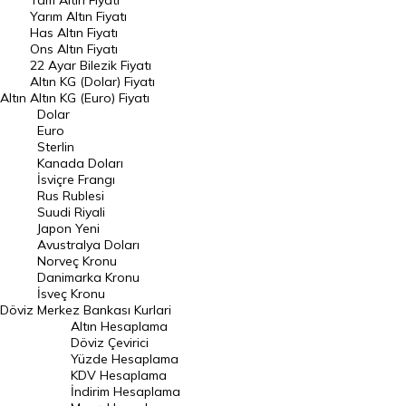
Tam Altın Fiyatı
Yarım Altın Fiyatı
DÖVİZ
Has Altın Fiyatı
Ons Altın Fiyatı
Döviz Kuru
22 Ayar Bilezik Fiyatı
Dolar Kuru
Altın KG (Dolar) Fiyatı
Altın
Altın KG (Euro) Fiyatı
Euro Kuru
Dolar
Euro
Pound Kuru
Sterlin
Kanada Doları
Frank Kuru
İsviçre Frangı
Riyal Kuru
Rus Rublesi
Suudi Riyali
Avustralya Doları
Japon Yeni
Avustralya Doları
Danimarka Kronu Kuru
Norveç Kronu
Danimarka Kronu
Kanada Doları Kuru
İsveç Kronu
Döviz
Merkez Bankası Kurlari
Norveç Kronu Kuru
Altın Hesaplama
İsveç Kronu Kuru
Döviz Çevirici
Yüzde Hesaplama
Japon Yeni Kuru
KDV Hesaplama
İndirim Hesaplama
Serbest Piyasa Döviz Kurları