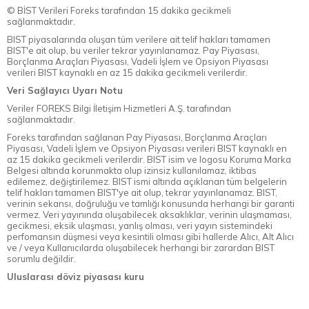
© BİST Verileri Foreks tarafından 15 dakika gecikmeli
sağlanmaktadır.
BIST piyasalarında oluşan tüm verilere ait telif hakları tamamen
BIST'e ait olup, bu veriler tekrar yayınlanamaz. Pay Piyasası,
Borçlanma Araçları Piyasası, Vadeli İşlem ve Opsiyon Piyasası
verileri BIST kaynaklı en az 15 dakika gecikmeli verilerdir.
Veri Sağlayıcı Uyarı Notu
Veriler FOREKS Bilgi İletişim Hizmetleri A.Ş. tarafından
sağlanmaktadır.
Foreks tarafından sağlanan Pay Piyasası, Borçlanma Araçları
Piyasası, Vadeli İşlem ve Opsiyon Piyasası verileri BIST kaynaklı en
az 15 dakika gecikmeli verilerdir. BIST isim ve logosu Koruma Marka
Belgesi altında korunmakta olup izinsiz kullanılamaz, iktibas
edilemez, değiştirilemez. BIST ismi altında açıklanan tüm belgelerin
telif hakları tamamen BIST'ye ait olup, tekrar yayınlanamaz. BIST,
verinin sekansı, doğruluğu ve tamlığı konusunda herhangi bir garanti
vermez. Veri yayınında oluşabilecek aksaklıklar, verinin ulaşmaması,
gecikmesi, eksik ulaşması, yanlış olması, veri yayın sistemindeki
perfomansın düşmesi veya kesintili olması gibi hallerde Alıcı, Alt Alıcı
ve / veya Kullanıcılarda oluşabilecek herhangi bir zarardan BIST
sorumlu değildir.
Uluslarası döviz piyasası kuru