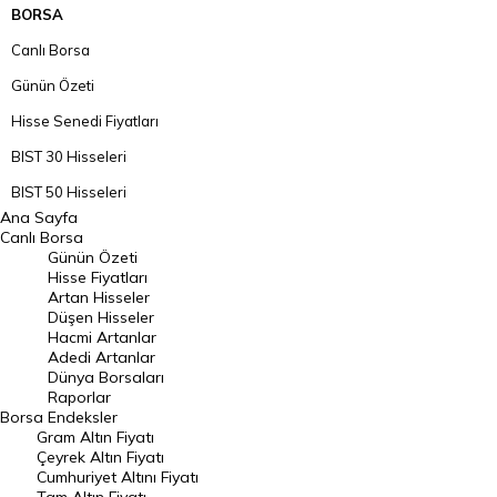
BORSA
Canlı Borsa
Günün Özeti
Hisse Senedi Fiyatları
BIST 30 Hisseleri
BIST 50 Hisseleri
Ana Sayfa
BIST 100 Hisseleri
Canlı Borsa
Günün Özeti
En Çok Artan Hisseler
Hisse Fiyatları
Artan Hisseler
En Çok Düşen Hisseler
Düşen Hisseler
Hacmi Artanlar
Hacmi Artanlar
Adedi Artanlar
Geçmiş Kapanışlar
Dünya Borsaları
Raporlar
Dünya Borsaları
Borsa
Endeksler
Gram Altın Fiyatı
Raporlar
Çeyrek Altın Fiyatı
Endeksler
Cumhuriyet Altını Fiyatı