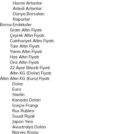
Hacmi Artanlar
Hacmi Artanlar
Adedi Artanlar
Geçmiş Kapanışlar
Dünya Borsaları
Raporlar
Dünya Borsaları
Borsa
Endeksler
Gram Altın Fiyatı
Raporlar
Çeyrek Altın Fiyatı
Endeksler
Cumhuriyet Altını Fiyatı
Tam Altın Fiyatı
Yarım Altın Fiyatı
DÖVİZ
Has Altın Fiyatı
Ons Altın Fiyatı
Döviz Kuru
22 Ayar Bilezik Fiyatı
Dolar Kuru
Altın KG (Dolar) Fiyatı
Altın
Altın KG (Euro) Fiyatı
Euro Kuru
Dolar
Euro
Pound Kuru
Sterlin
Kanada Doları
Frank Kuru
İsviçre Frangı
Riyal Kuru
Rus Rublesi
Suudi Riyali
Avustralya Doları
Japon Yeni
Avustralya Doları
Danimarka Kronu Kuru
Norveç Kronu