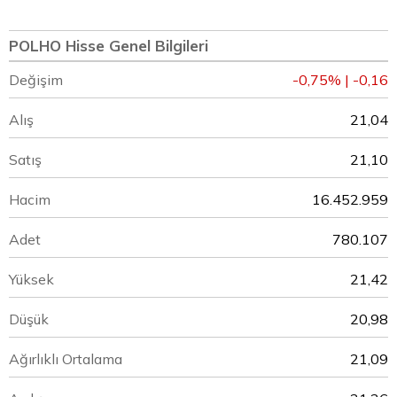
POLHO Hisse Genel Bilgileri
Değişim
-0,75% | -0,16
Alış
21,04
Satış
21,10
Hacim
16.452.959
Adet
780.107
Yüksek
21,42
Düşük
20,98
Ağırlıklı Ortalama
21,09