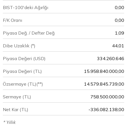
BIST-100'deki Ağırlğı
0,00
F/K Oranı
0,00
Piyasa Değ. / Defter Değ
1,09
Dibe Uzaklık (*)
44,01
Piyasa Değeri
(USD)
334.260.646
Piyasa Değeri
(TL)
15.958.840.000,00
Özsermaye
(TL)(**)
14.579.845.739,00
Sermaye
(TL)
758.500.000,00
Net Kar
(TL)
-336.082.138,00
* Yıllık