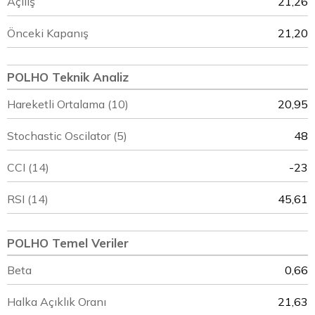
Açılış
21,26
Önceki Kapanış
21,20
POLHO Teknik Analiz
Hareketli Ortalama (10)
20,95
Stochastic Oscilator (5)
48
CCI (14)
-23
RSI (14)
45,61
POLHO Temel Veriler
Beta
0,66
Halka Açıklık Oranı
21,63