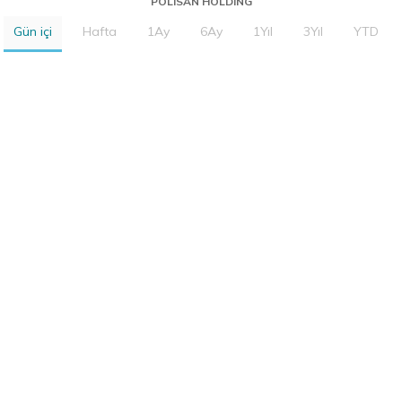
POLISAN HOLDING
Gün içi
Hafta
1Ay
6Ay
1Yıl
3Yıl
YTD