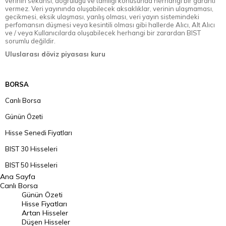
verinin sekansı, doğruluğu ve tamlığı konusunda herhangi bir garanti
vermez. Veri yayınında oluşabilecek aksaklıklar, verinin ulaşmaması,
gecikmesi, eksik ulaşması, yanlış olması, veri yayın sistemindeki
perfomansın düşmesi veya kesintili olması gibi hallerde Alıcı, Alt Alıcı
ve / veya Kullanıcılarda oluşabilecek herhangi bir zarardan BIST
sorumlu değildir.
Uluslarası döviz piyasası kuru
BORSA
Canlı Borsa
Günün Özeti
Hisse Senedi Fiyatları
BIST 30 Hisseleri
BIST 50 Hisseleri
Ana Sayfa
BIST 100 Hisseleri
Canlı Borsa
Günün Özeti
En Çok Artan Hisseler
Hisse Fiyatları
Artan Hisseler
En Çok Düşen Hisseler
Düşen Hisseler