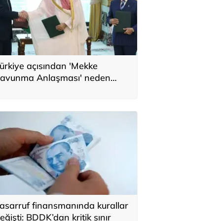
ürkiye açısından 'Mekke
avunma Anlaşması' neden
nemli? Üç ülkenin birbirini
amamlayan tarafı
asarruf finansmanında kurallar
eğişti: BDDK’dan kritik sınır