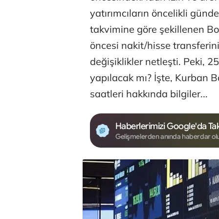
yatırımcıların öncelikli günde
takvimine göre şekillenen Bo
öncesi nakit/hisse transferin
değişiklikler netleşti. Peki,
yapılacak mı? İşte, Kurban B
saatleri hakkında bilgiler...
Haberlerimizi Google'da Tak
Gelişmelerden anında haberdar ol