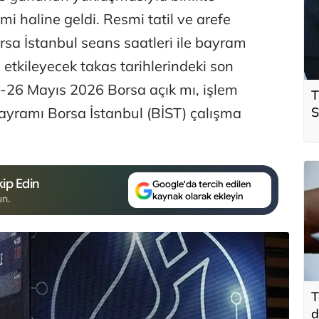
mi haline geldi. Resmi tatil ve arefe
rsa İstanbul seans saatleri ile bayram
i etkileyecek takas tarihlerindeki son
 25-26 Mayıs 2026 Borsa açık mı, işlem
T
ayramı Borsa İstanbul (BİST) çalışma
S
ö
t
ip Edin
Google'da tercih edilen
kaynak olarak ekleyin
un.
T
d