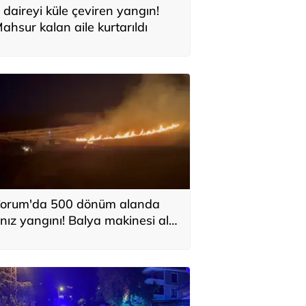
 daireyi küle çeviren yangın!
ahsur kalan aile kurtarıldı
orum'da 500 dönüm alanda
nız yangını! Balya makinesi alev
ldı, traktör küle döndü