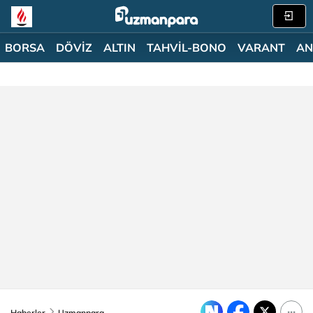
BORSA
DÖVİZ
ALTIN
TAHVİL-BONO
VARANT
AN
Haberler
Uzmanpara