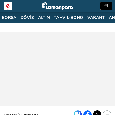
BORSA
DÖVİZ
ALTIN
TAHVİL-BONO
VARANT
AN
Haberler
Uzmanpara