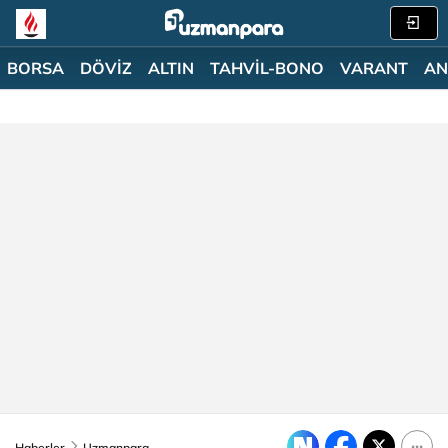
BORSA
DÖVİZ
ALTIN
TAHVİL-BONO
VARANT
AN
Haberler
Uzmanpara