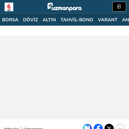
BORSA
DÖVİZ
ALTIN
TAHVİL-BONO
VARANT
AN
Haberler
Uzmanpara