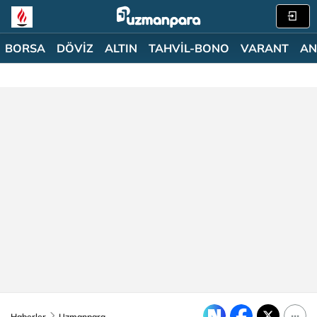
BORSA
DÖVİZ
ALTIN
TAHVİL-BONO
VARANT
AN
Haberler
Uzmanpara