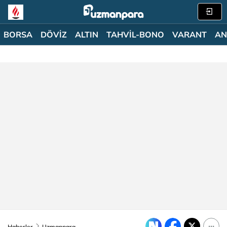
BORSA
DÖVİZ
ALTIN
TAHVİL-BONO
VARANT
AN
Haberler
Uzmanpara