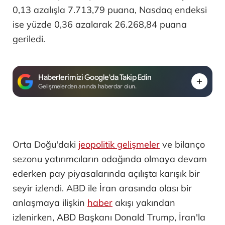
0,13 azalışla 7.713,79 puana, Nasdaq endeksi
ise yüzde 0,36 azalarak 26.268,84 puana
geriledi.
Haberlerimizi Google'da Takip Edin
Gelişmelerden anında haberdar olun.
Orta Doğu'daki
jeopolitik gelişmeler
ve bilanço
sezonu yatırımcıların odağında olmaya devam
ederken pay piyasalarında açılışta karışık bir
seyir izlendi. ABD ile İran arasında olası bir
anlaşmaya ilişkin
haber
akışı yakından
izlenirken, ABD Başkanı Donald Trump, İran'la