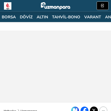
BORSA
DÖVİZ
ALTIN
TAHVİL-BONO
VARANT
AN
Haberler
Uzmanpara