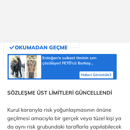
Erdoğan'a suikast timinin sırrı
çözülüyor! FETÖ'cü Burkay
Karatepe'nin itirafı ekipleri harekete
geçirdi
Haberi Görüntüle
SÖZLEŞME ÜST LİMİTLERİ GÜNCELLENDİ
Kurul kararıyla risk yoğunlaşmasının önüne
geçilmesi amacıyla bir gerçek veya tüzel kişi ya
da aynı risk grubundaki taraflarla yapılabilecek