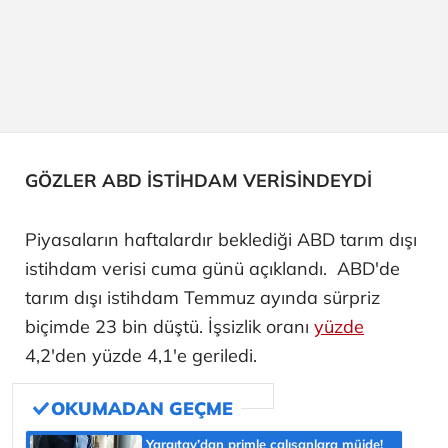
GÖZLER ABD İSTİHDAM VERİSİNDEYDİ
Piyasaların haftalardır beklediği ABD tarım dışı
istihdam verisi cuma günü açıklandı. ABD'de
tarım dışı istihdam Temmuz ayında sürpriz
biçimde 23 bin düştü. İşsizlik oranı
yüzde
4,2'den yüzde 4,1'e geriledi.
Yargıtay’dan primle çalışanlara müjde!