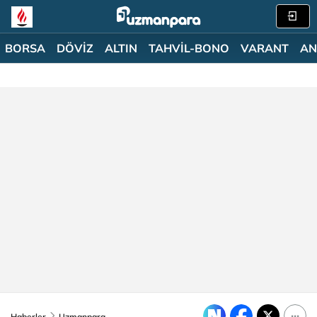
BORSA
DÖVİZ
ALTIN
TAHVİL-BONO
VARANT
AN
Haberler
Uzmanpara