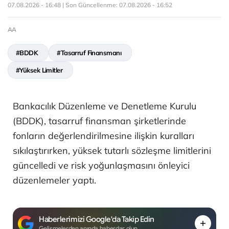
07.08.2026 - 16:48 | Son Güncellenme:
07.08.2026 - 16:52
AA
#BDDK
#Tasarruf Finansmanı
#Yüksek Limitler
Bankacılık Düzenleme ve Denetleme Kurulu
(BDDK), tasarruf finansman şirketlerinde
fonların değerlendirilmesine ilişkin kuralları
sıkılaştırırken, yüksek tutarlı sözleşme limitlerini
güncelledi ve risk yoğunlaşmasını önleyici
düzenlemeler yaptı.
Haberlerimizi Google'da Takip Edin
Gelişmelerden anında haberdar olun.