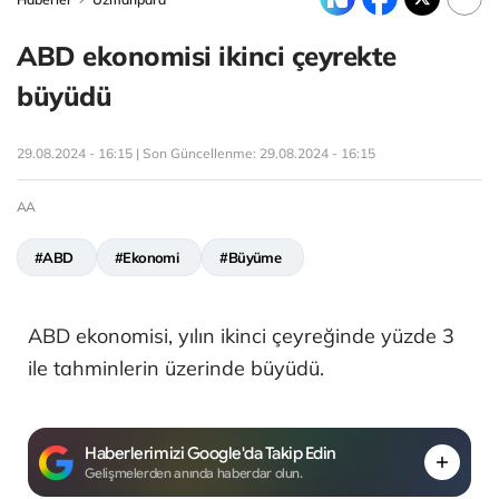
ABD ekonomisi ikinci çeyrekte
büyüdü
29.08.2024 - 16:15 | Son Güncellenme:
29.08.2024 - 16:15
AA
#ABD
#Ekonomi
#Büyüme
ABD ekonomisi, yılın ikinci çeyreğinde yüzde 3
ile tahminlerin üzerinde büyüdü.
Haberlerimizi Google'da Takip Edin
Gelişmelerden anında haberdar olun.