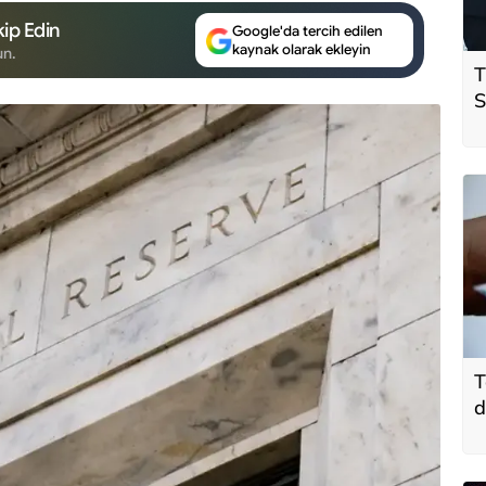
ip Edin
Google'da tercih edilen
kaynak olarak ekleyin
un.
T
S
ö
t
T
d