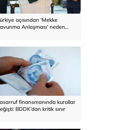
ürkiye açısından 'Mekke
avunma Anlaşması' neden
nemli? Üç ülkenin birbirini
amamlayan tarafı
asarruf finansmanında kurallar
eğişti: BDDK’dan kritik sınır