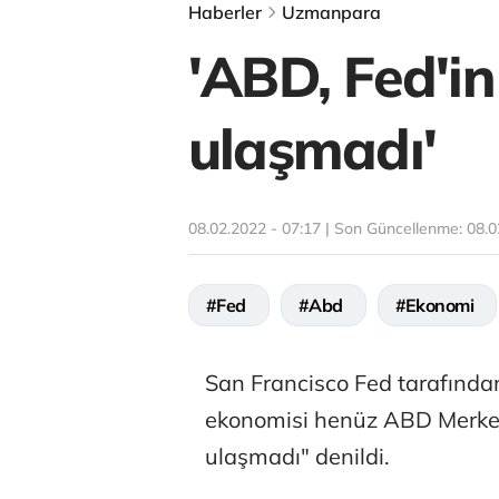
Haberler
Uzmanpara
'ABD, Fed'i
ulaşmadı'
08.02.2022 - 07:17 | Son Güncellenme:
08.0
#Fed
#Abd
#Ekonomi
San Francisco Fed tarafında
ekonomisi henüz ABD Merkez
ulaşmadı" denildi.