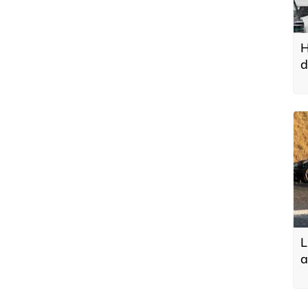
H
d
u
L
a