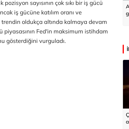
ık pozisyon sayısının çok sıkı bir iş gücü
A
ancak iş gücüne katılım oranı ve
g
n trendin oldukça altında kalmaya devam
ücü piyasasının Fed'in maksimum istihdam
 gösterdiğini vurguladı.
Ç
a
a