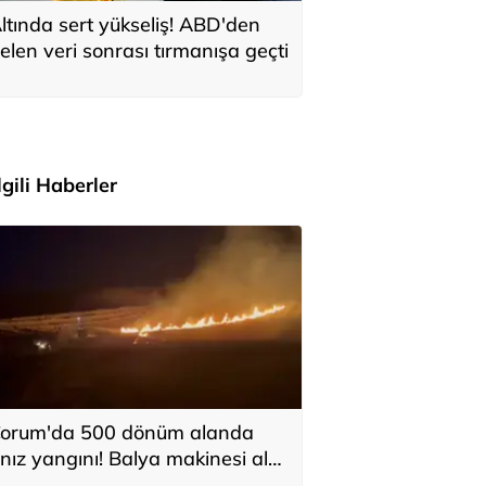
ltında sert yükseliş! ABD'den
elen veri sonrası tırmanışa geçti
İlgili Haberler
orum'da 500 dönüm alanda
nız yangını! Balya makinesi alev
ldı, traktör küle döndü