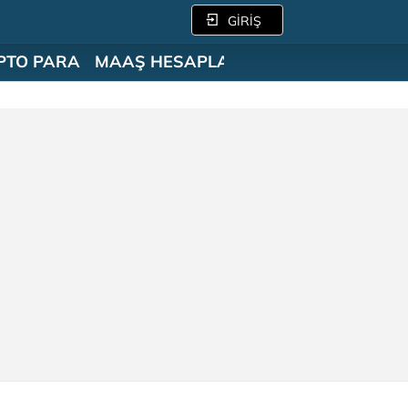
GİRİŞ
PTO PARA
MAAŞ HESAPLAMA
SÖZLÜK