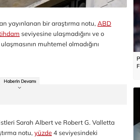
an yayınlanan bir araştırma notu,
ABD
stihdam
seviyesine ulaşmadığını ve o
r ulaşmasının muhtemel olmadığını
P
F
b
Haberin Devamı
tleri Sarah Albert ve Robert G. Valletta
ştırma notu,
yüzde
4 seviyesindeki