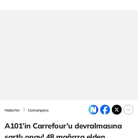
Haberler
Uzmanpara
A101’in Carrefour’u devralmasına
şartlı onay! 48 mağaza elden