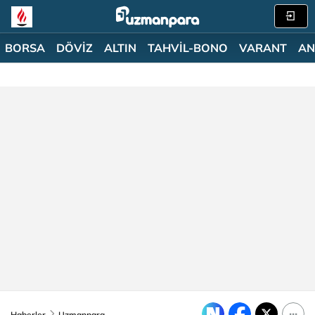
BORSA
DÖVİZ
ALTIN
TAHVİL-BONO
VARANT
AN
Haberler
Uzmanpara