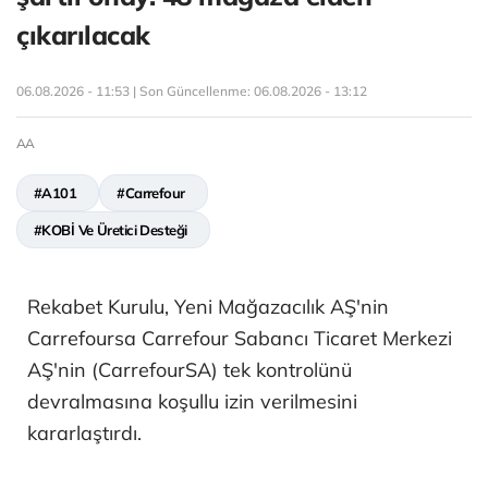
çıkarılacak
06.08.2026 - 11:53 | Son Güncellenme:
06.08.2026 - 13:12
AA
#A101
#Carrefour
#KOBİ Ve Üretici Desteği
Rekabet Kurulu, Yeni Mağazacılık AŞ'nin
Carrefoursa Carrefour Sabancı Ticaret Merkezi
AŞ'nin (CarrefourSA) tek kontrolünü
devralmasına koşullu izin verilmesini
kararlaştırdı.