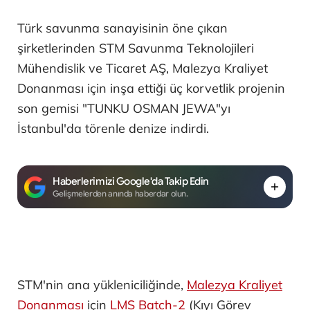
Türk savunma sanayisinin öne çıkan
şirketlerinden STM Savunma Teknolojileri
Mühendislik ve Ticaret AŞ, Malezya Kraliyet
Donanması için inşa ettiği üç korvetlik projenin
son gemisi "TUNKU OSMAN JEWA"yı
İstanbul'da törenle denize indirdi.
Haberlerimizi Google'da Takip Edin
Gelişmelerden anında haberdar olun.
STM'nin ana yükleniciliğinde,
Malezya Kraliyet
Donanması
için
LMS Batch-2
(Kıyı Görev