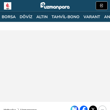
BORSA
DÖVİZ
ALTIN
TAHVİL-BONO
VARANT
AN
Haberler
Uzmanpara