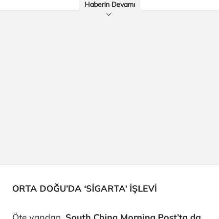
Haberin Devamı
ORTA DOĞU’DA ‘SİGARTA’ İŞLEVİ
Öte yandan,
South China Morning Post’ta da
,