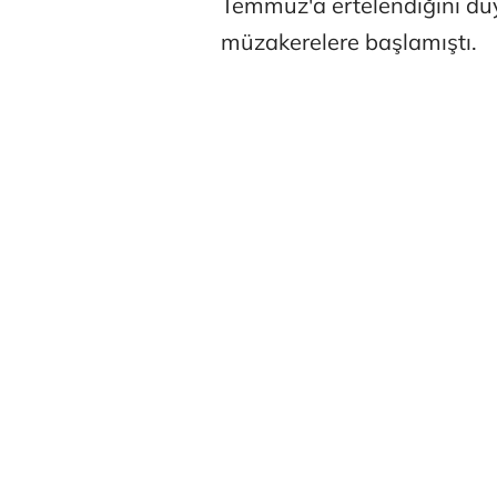
Temmuz'a ertelendiğini du
müzakerelere başlamıştı.