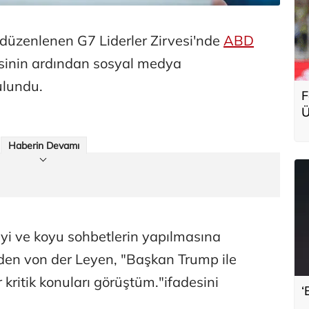
düzenlenen G7 Liderler Zirvesi'nde
ABD
sinin ardından sosyal medya
lundu.
F
Ü
g
Haberin Devamı
iyi ve koyu sohbetlerin yapılmasına
den von der Leyen, "Başkan Trump ile
kritik konuları görüştüm."ifadesini
‘