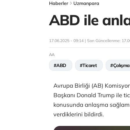
Haberler
Uzmanpara
ABD ile anl
17.06.2025 - 09:14 | Son Güncellenme:
17.0
AA
#ABD
#Ticaret
#Çalışma
Avrupa Birliği (AB) Komisyo
Başkanı Donald Trump ile ticar
konusunda anlaşma sağlamak 
verdiklerini bildirdi.