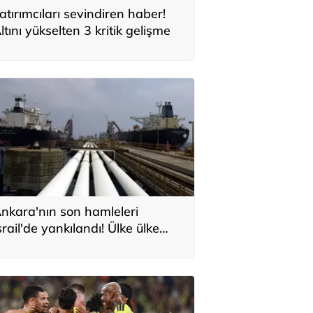
atırımcıları sevindiren haber!
ltını yükselten 3 kritik gelişme
nkara'nın son hamleleri
srail'de yankılandı! Ülke ülke
ıraladılar: 'Türkiye'nin Orta
oğu planı'