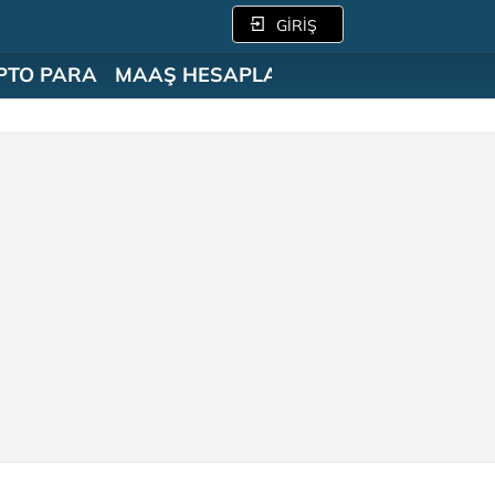
GİRİŞ
PTO PARA
MAAŞ HESAPLAMA
SÖZLÜK