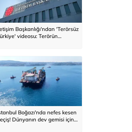
letişim Başkanlığı'ndan 'Terörsüz
ürkiye' videosu: Terörün
konomik faturası 2,3 trilyon
olar
stanbul Boğazı'nda nefes kesen
eçiş! Dünyanın dev gemisi için
rafik durduruldu