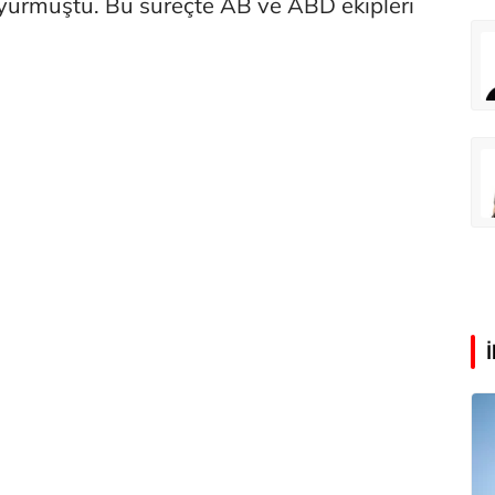
yurmuştu. Bu süreçte AB ve ABD ekipleri
Eren Aka
‘Google fişi çekerse satış biter!’
Çağdaş Ertuna
Guggenheim Abu Dhabi şehri nasıl değiştirecek?