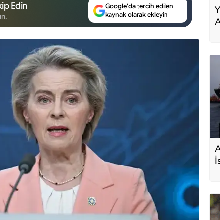
ip Edin
Google'da tercih edilen
Y
kaynak olarak ekleyin
un.
A
A
İ
s
D