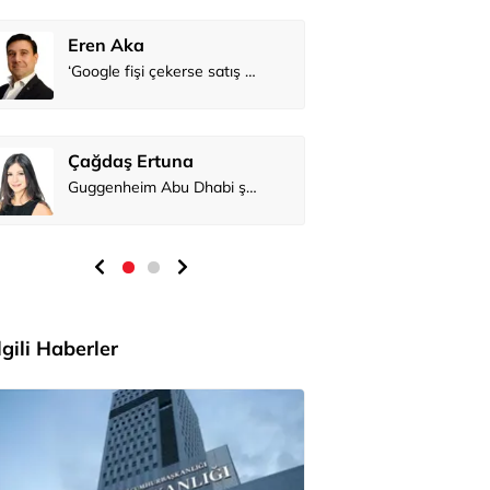
Eren Aka
Çağdaş Er
İlgili Haberler