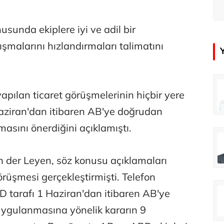
usunda ekiplere iyi ve adil bir
şmalarını hızlandırmaları talimatını
çer
Tunca Bengin
apılan ticaret görüşmelerinin hiçbir yere
Futbol Federasyonu İzmirspor’u dinler mi?
MİT’den CIA’ye de mesaj...
Haziran'dan itibaren AB'ye doğrudan
masını önerdiğini açıklamıştı.
ahmut Özer
Hakkı Öcal
İnsan-ı Kâmilden Erdemli Şehre: İslam Düşüncesinde Adalet-II
Amerika Avrupa’yı geri kazanabilir mi?
der Leyen, söz konusu açıklamaları
rüşmesi gerçekleştirmişti. Telefon
Ali Eyüboğlu
 tarafı 1 Haziran'dan itibaren AB'ye
Aşk yok, ama suç itirafı var!
uygulanmasına yönelik kararın 9