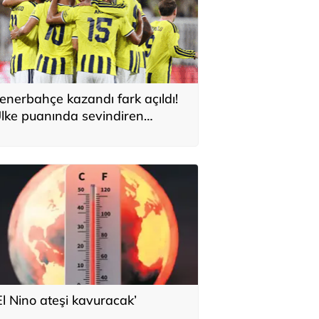
enerbahçe kazandı fark açıldı!
lke puanında sevindiren
elişme
El Nino ateşi kavuracak’