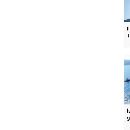
İ
T
e
d
İ
g
t