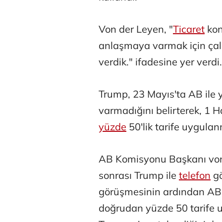
Von der Leyen, "
Ticaret
kon
anlaşmaya varmak için çalı
verdik." ifadesine yer verdi.
Osman Gen
Trump, 23 Mayıs'ta AB ile y
varmadığını belirterek, 1 
yüzde
50'lik tarife uygulan
Prof. Dr. M
AB Komisyonu Başkanı von 
sonrası Trump ile
telefon
gö
görüşmesinin ardından ABD
doğrudan yüzde 50 tarife 