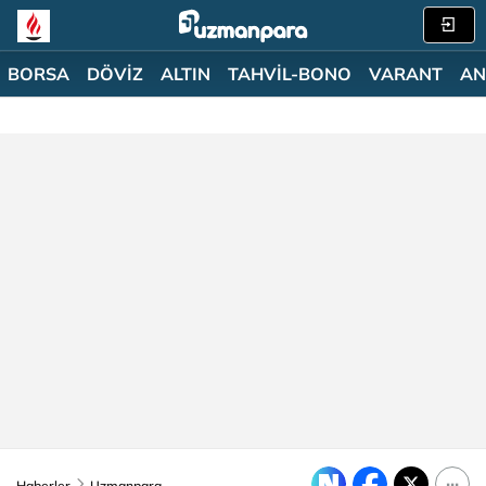
BORSA
DÖVİZ
ALTIN
TAHVİL-BONO
VARANT
AN
Haberler
Uzmanpara