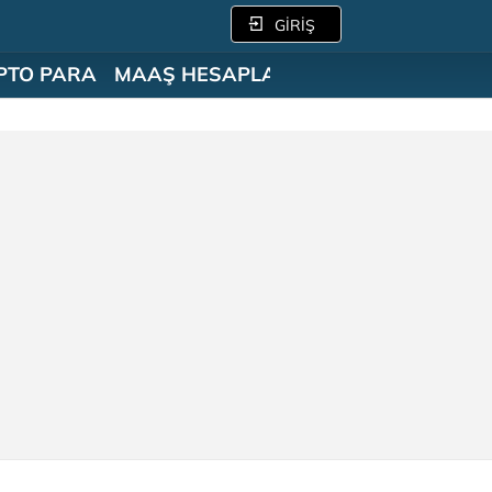
GİRİŞ
PTO PARA
MAAŞ HESAPLAMA
SÖZLÜK