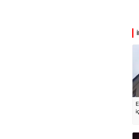
E
i
G