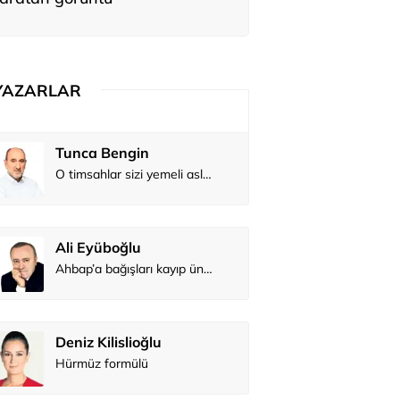
YAZARLAR
Tunca Bengin
O timsahlar sizi yemeli aslında!...
Ali Eyüboğlu
Ahbap’a bağışları kayıp ünlüler var
Deniz Kilislioğlu
Hürmüz formülü