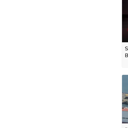
S
B
a
s
g