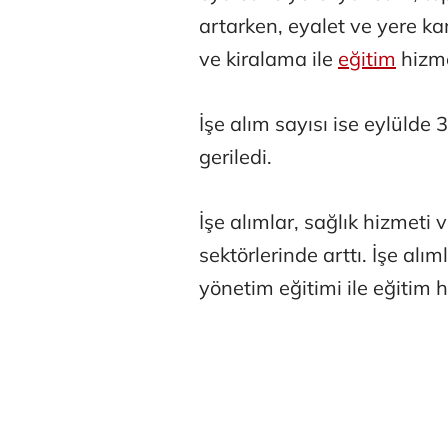
artarken, eyalet ve yere ka
ve kiralama ile
eğitim
hizme
İşe alım sayısı ise eylülde
geriledi.
Tunca Beng
İşe alımlar, sağlık hizmeti 
sektörlerinde arttı. İşe alım
Ali Eyüboğl
yönetim eğitimi ile eğitim h
Deniz Kilisli
Hürmüz formü