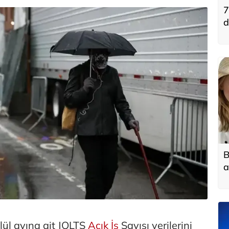
7
d
B
a
lül ayına ait JOLTS
Açık
İş
Sayısı verilerini