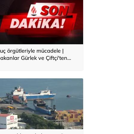
uç örgütleriyle mücadele |
akanlar Gürlek ve Çiftçi'ten
çıklama: Asla meydanı boş
anmayın, yeni bir boyuta
eçeceğiz