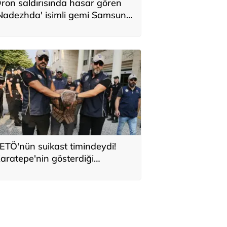
ron saldırısında hasar gören
Nadezhda' isimli gemi Samsun
imanı’na çekildi
ETÖ'nün suikast timindeydi!
aratepe'nin gösterdiği
ölgeden konserve kutusu çıktı