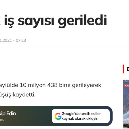
iş sayısı geriledi
1.2021 - 07:23
eylülde 10 milyon 438 bine gerileyerek
üşüş kaydetti.
ip Edin
Google'da tercih edilen
kaynak olarak ekleyin
un.