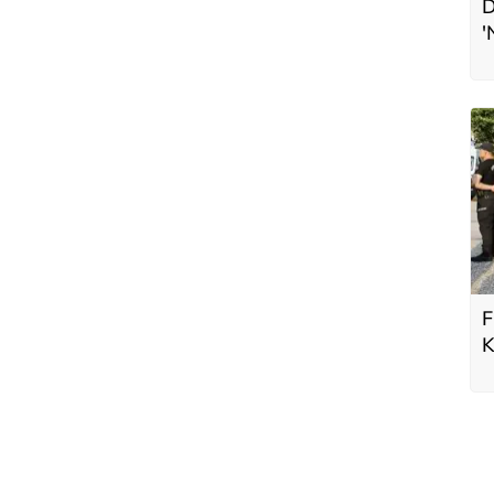
D
'
L
F
K
b