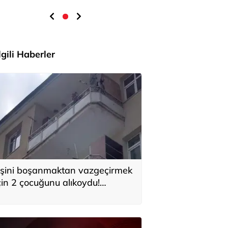
İlgili Haberler
şini boşanmaktan vazgeçirmek
çin 2 çocuğunu alıkoydu!
özaltına alındı