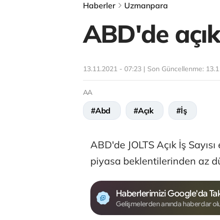
Haberler
Uzmanpara
ABD'de açık 
13.11.2021 - 07:23 | Son Güncellenme:
13.1
AA
#Abd
#Açık
#İş
ABD'de JOLTS Açık İş Sayısı 
piyasa beklentilerinden az d
Haberlerimizi Google'da Tak
Gelişmelerden anında haberdar ol