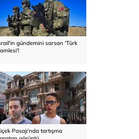
srail'in gündemini sarsan 'Türk
amlesi'!
içek Pasajı'nda tartışma
aratan görüntü