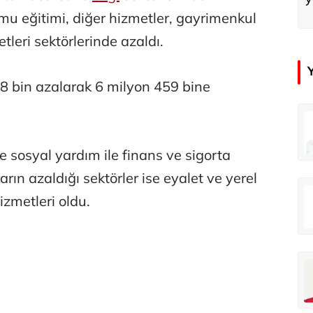
mu eğitimi, diğer hizmetler, gayrimenkul
tleri sektörlerinde azaldı.
 38 bin azalarak 6 milyon 459 bine
in
Tunca Bengin
O timsahlar sizi yemeli aslında!...
O timsahlar sizi yemeli aslında!...
ve sosyal yardım ile finans ve sigorta
ların azaldığı sektörler ise eyalet ve yerel
u
Ali Eyüboğlu
izmetleri oldu.
Ahbap’a bağışları kayıp ünlüler var
Ahbap’a bağışları kayıp ünlüler var
oğlu
Deniz Kilislioğlu
lü
Hürmüz formülü