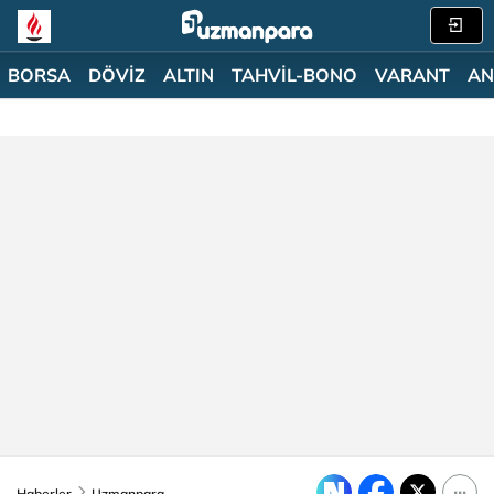
BORSA
DÖVİZ
ALTIN
TAHVİL-BONO
VARANT
AN
Haberler
Uzmanpara