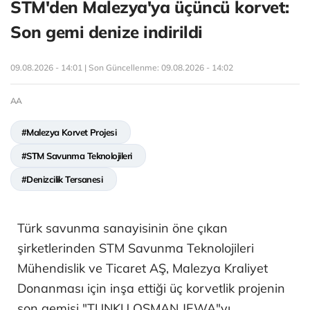
STM'den Malezya'ya üçüncü korvet:
Son gemi denize indirildi
09.08.2026 - 14:01 | Son Güncellenme:
09.08.2026 - 14:02
AA
#Malezya Korvet Projesi
#STM Savunma Teknolojileri
#Denizcilik Tersanesi
Türk savunma sanayisinin öne çıkan
şirketlerinden STM Savunma Teknolojileri
Mühendislik ve Ticaret AŞ, Malezya Kraliyet
Donanması için inşa ettiği üç korvetlik projenin
son gemisi "TUNKU OSMAN JEWA"yı