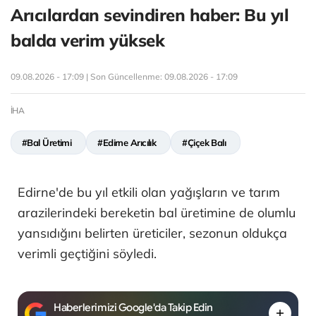
Arıcılardan sevindiren haber: Bu yıl
balda verim yüksek
09.08.2026 - 17:09 | Son Güncellenme:
09.08.2026 - 17:09
İHA
#Bal Üretimi
#Edirne Arıcılık
#Çiçek Balı
Edirne'de bu yıl etkili olan yağışların ve tarım
arazilerindeki bereketin bal üretimine de olumlu
yansıdığını belirten üreticiler, sezonun oldukça
verimli geçtiğini söyledi.
Haberlerimizi Google'da Takip Edin