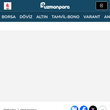
BORSA
DÖVİZ
ALTIN
TAHVİL-BONO
VARANT
AN
Haberler
Uzmanpara