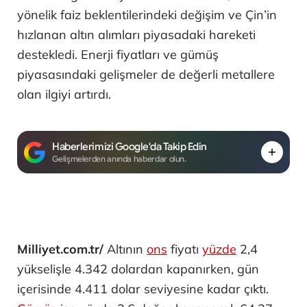
yönelik faiz beklentilerindeki değişim ve Çin’in
hızlanan altın alımları piyasadaki hareketi
destekledi. Enerji fiyatları ve gümüş
piyasasındaki gelişmeler de değerli metallere
olan ilgiyi artırdı.
Haberlerimizi Google'da Takip Edin
Gelişmelerden anında haberdar olun.
Milliyet.com.tr/
Altının
ons
fiyatı
yüzde
2,4
yükselişle 4.342 dolardan kapanırken, gün
içerisinde 4.411 dolar seviyesine kadar çıktı.