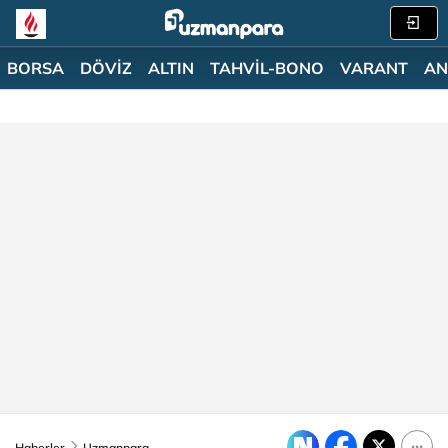
BORSA
DÖVİZ
ALTIN
TAHVİL-BONO
VARANT
AN
Haberler
Uzmanpara