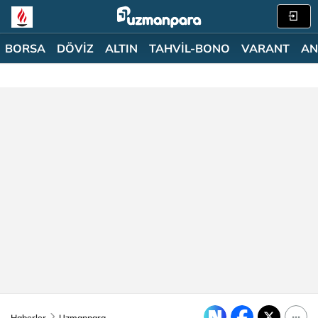
BORSA
DÖVİZ
ALTIN
TAHVİL-BONO
VARANT
AN
Haberler
Uzmanpara