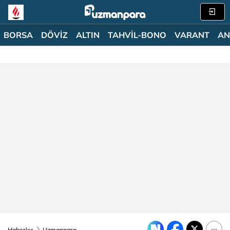
BORSA
DÖVİZ
ALTIN
TAHVİL-BONO
VARANT
AN
Haberler
Uzmanpara