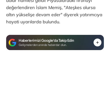
dolar hamlesi geldi! Piyasalardaki fırtınayı
değerlendiren İslam Memiş, "Ateşkes olursa
altın yükselişe devam eder" diyerek yatırımcıya
hayati uyarılarda bulundu.
Haberlerimizi Google'da Takip Edin
Gelişmelerden anında haberdar olun.