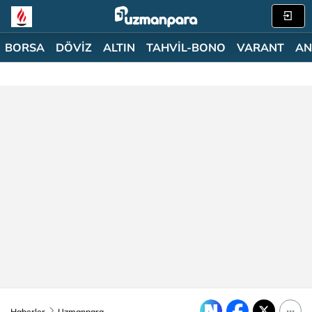
BORSA
DÖVİZ
ALTIN
TAHVİL-BONO
VARANT
AN
Haberler
Uzmanpara