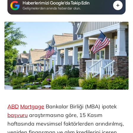
Haberlerimizi Google'da Takip Edin
Gelişmelerden anında haberdar olun.
ABD
Mortgage
Bankalar Birliği (MBA) ipotek
başvuru
araştırmasına göre, 15 Kasım
haftasında mevsimsel faktörlerden arındırılmış,
yeniden finansman ve alım kredilerini içeren