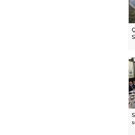
Ç
S
o
S
s