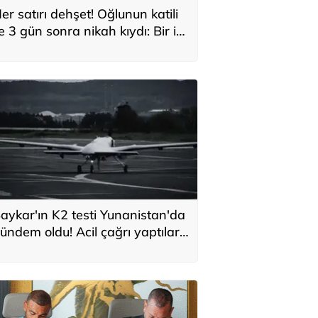
er satırı dehşet! Oğlunun katili
le 3 gün sonra nikah kıydı: Bir iki
ane vurdum, bayıldı
aykar'ın K2 testi Yunanistan'da
ündem oldu! Acil çağrı yaptılar...
Topraklarımızdaki hedeflere
laşabilir'