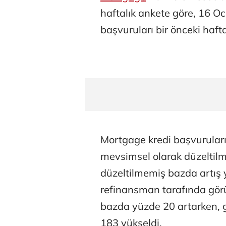
haftalık ankete göre, 16 O
başvuruları bir önceki haf
Mortgage kredi başvurular
mevsimsel olarak düzeltilm
düzeltilmemiş bazda artış y
refinansman tarafında gör
bazda yüzde 20 artarken, g
183 yükseldi.