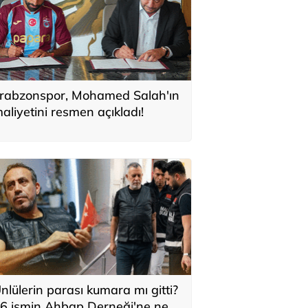
rabzonspor, Mohamed Salah'ın
aliyetini resmen açıkladı!
nlülerin parası kumara mı gitti?
6 ismin Ahbap Derneği'ne ne