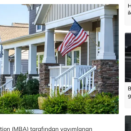
H
i
t
B
g
'
u
tion (MBA) tarafından yayımlanan