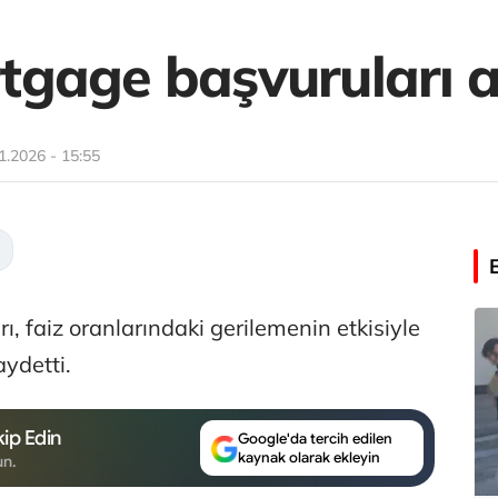
gage başvuruları ar
1.2026 - 15:55
 faiz oranlarındaki gerilemenin etkisiyle
aydetti.
ip Edin
Google'da tercih edilen
kaynak olarak ekleyin
un.