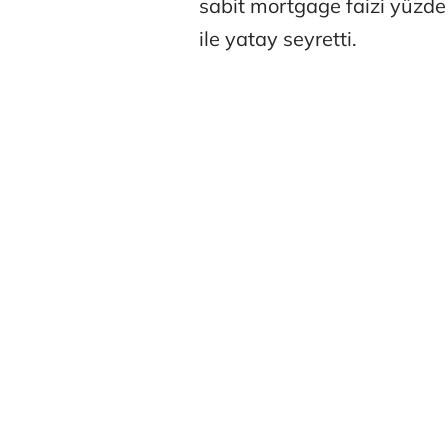
sabit mortgage faizi yüzde
ile yatay seyretti.