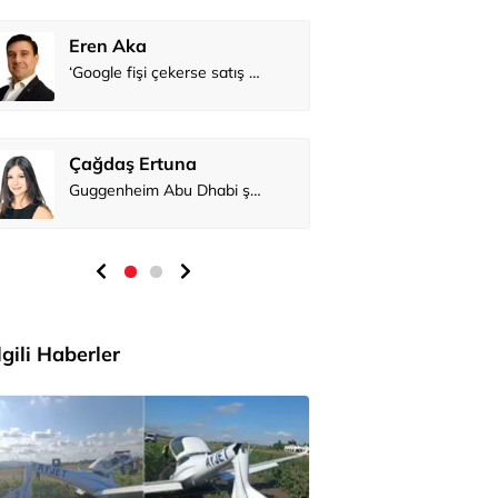
Eren Aka
Çağdaş Er
İlgili Haberler