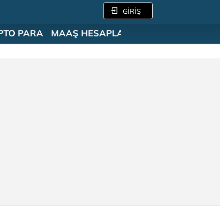
GİRİŞ
PTO PARA
MAAŞ HESAPLAMA
SÖZLÜK