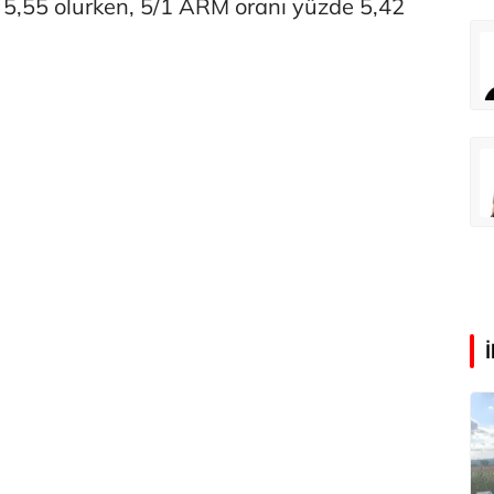
 5,55 olurken, 5/1 ARM oranı yüzde 5,42
Eren Aka
‘Google fişi çekerse satış biter!’
Çağdaş Ertuna
Guggenheim Abu Dhabi şehri nasıl değiştirecek?