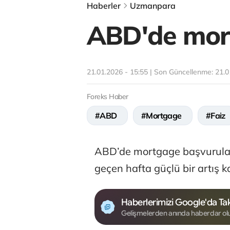
Haberler
Uzmanpara
ABD'de mort
21.01.2026 - 15:55 | Son Güncellenme:
21.0
Foreks Haber
#ABD
#Mortgage
#Faiz
ABD’de mortgage başvuruları,
geçen hafta güçlü bir artış k
Haberlerimizi Google'da Tak
Gelişmelerden anında haberdar ol