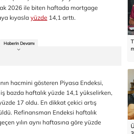
cak 2026 ile biten haftada mortgage
taya kıyasla
yüzde
14,1 arttı.
T
Haberin Devamı
m
ının hacmini gösteren Piyasa Endeksi,
iş bazda haftalık yüzde 14,1 yükselirken,
üzde 17 oldu. En dikkat çekici artış
üldü. Refinansman Endeksi haftalık
eçen yılın aynı haftasına göre yüzde
Ü
3