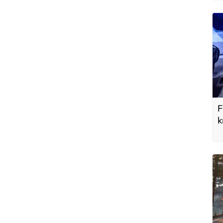
F
k
y