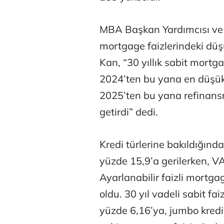
MBA Başkan Yardımcısı ve 
mortgage faizlerindeki düşüş
Kan, “30 yıllık sabit mortg
2024’ten bu yana en düşük 
Osman Gen
2025’ten bu yana refinans
getirdi” dedi.
Prof. Dr. M
Kredi türlerine bakıldığınd
yüzde 15,9’a gerilerken, VA
Ayarlanabilir faizli mortga
oldu. 30 yıl vadeli sabit fa
yüzde 6,16’ya, jumbo kredil