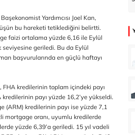
k
Başekonomist Yardımcısı Joel Kan,
ün bu hareketi tetiklediğini belirtti.
age faizi ortalama yüzde 6,16 ile Eylül
seviyesine geriledi. Bu da Eylül
çer
Tunca Bengin
man başvurularında en güçlü haftayı
Futbol Federasyonu İzmirspor’u dinler mi?
MİT’den CIA’ye de mesaj...
ahmut Özer
Hakkı Öcal
a, FHA kredilerinin toplam içindeki payı
İnsan-ı Kâmilden Erdemli Şehre: İslam Düşüncesinde Adalet-II
Amerika Avrupa’yı geri kazanabilir mi?
 kredilerinin payı yüzde 16,2’ye yükseldi.
ge (ARM) kredilerinin payı ise yüzde 7,1
Ali Eyüboğlu
izli mortgage oranı, uyumlu kredilerde
Aşk yok, ama suç itirafı var!
erde yüzde 6,39’a geriledi. 15 yıl vadeli