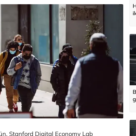
H
i
t
B
g
'
u
n, Stanford Digital Economy Lab