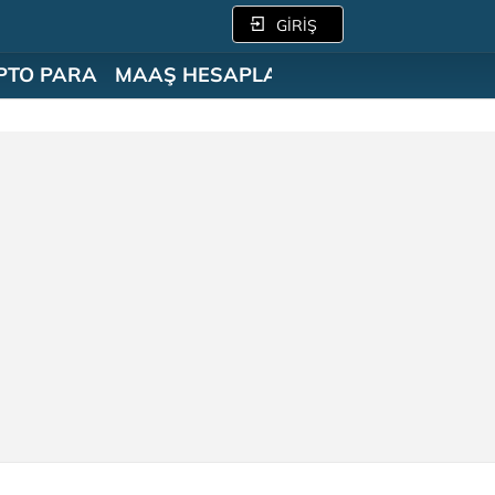
GİRİŞ
PTO PARA
MAAŞ HESAPLAMA
SÖZLÜK