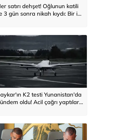
er satırı dehşet! Oğlunun katili
le 3 gün sonra nikah kıydı: Bir iki
ane vurdum, bayıldı
aykar'ın K2 testi Yunanistan'da
ündem oldu! Acil çağrı yaptılar...
Topraklarımızdaki hedeflere
laşabilir'