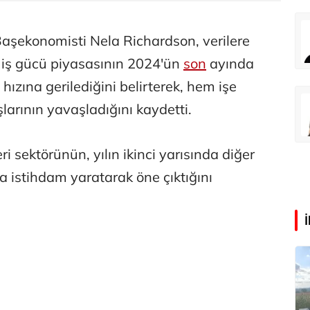
Eren Aka
aşekonomisti Nela Richardson, verilere
‘Google fişi çekerse satış biter!’
, iş gücü piyasasının 2024'ün
son
ayında
ızına gerilediğini belirterek, hem işe
Çağdaş Ertuna
şlarının yavaşladığını kaydetti.
Guggenheim Abu Dhabi şehri nasıl değiştirecek?
i sektörünün, yılın ikinci yarısında diğer
a istihdam yaratarak öne çıktığını