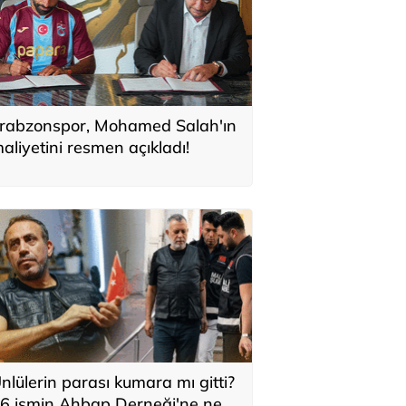
rabzonspor, Mohamed Salah'ın
aliyetini resmen açıkladı!
nlülerin parası kumara mı gitti?
6 ismin Ahbap Derneği'ne ne