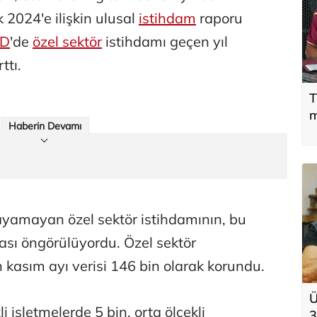
ık 2024'e ilişkin ulusal
istihdam
raporu
D
'de
özel sektör
istihdamı geçen yıl
ttı.
T
m
Haberin Devamı
layamayan özel sektör istihdamının, bu
sı öngörülüyordu. Özel sektör
in kasım ayı verisi 146 bin olarak korundu.
Ü
i işletmelerde 5 bin, orta ölçekli
3