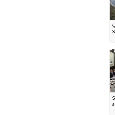
Ç
S
o
S
s