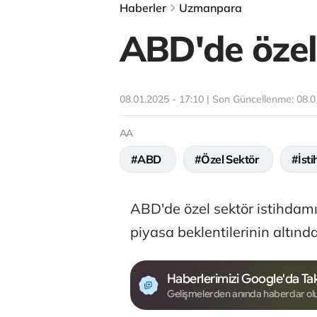
Haberler
Uzmanpara
ABD'de özel 
08.01.2025 - 17:10 | Son Güncellenme:
08.0
AA
#ABD
#Özel Sektör
#İst
ABD'de özel sektör istihdamı,
piyasa beklentilerinin altında
Haberlerimizi Google'da Tak
Gelişmelerden anında haberdar ol