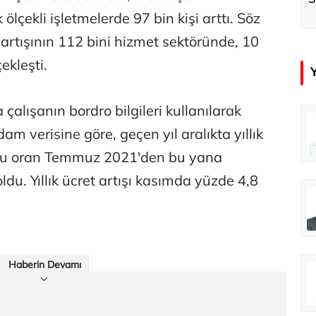
k
ölçekli işletmelerde 97 bin kişi arttı. Söz
rtışının 112 bini hizmet sektöründe, 10
ekleşti.
alışanın bordro bilgileri kullanılarak
çer
Tunca Bengin
m verisine göre, geçen yıl aralıkta yıllık
Futbol Federasyonu İzmirspor’u dinler mi?
MİT’den CIA’ye de mesaj...
 bu oran Temmuz 2021'den bu yana
ldu. Yıllık ücret artışı kasımda yüzde 4,8
ahmut Özer
Hakkı Öcal
İnsan-ı Kâmilden Erdemli Şehre: İslam Düşüncesinde Adalet-II
Amerika Avrupa’yı geri kazanabilir mi?
Haberin Devamı
Ali Eyüboğlu
Aşk yok, ama suç itirafı var!