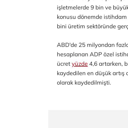
işletmelerde 9 bin ve büyük 
konusu dönemde istihdam a
bini üretim sektöründe gerç
ABD'de 25 milyondan fazla ç
Osman Gen
hesaplanan ADP özel istihda
ücret
yüzde
4,6 artarken,
kaydedilen en düşük artış o
Prof. Dr. M
olarak kaydedilmişti.