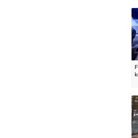
F
k
y