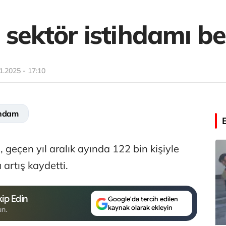
sektör istihdamı bel
1.2025 - 17:10
ihdam
 geçen yıl aralık ayında 122 bin kişiyle
 artış kaydetti.
ip Edin
Google'da tercih edilen
kaynak olarak ekleyin
un.