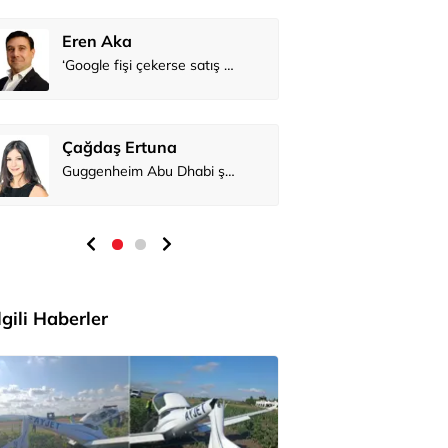
Eren Aka
Çağdaş Er
İlgili Haberler