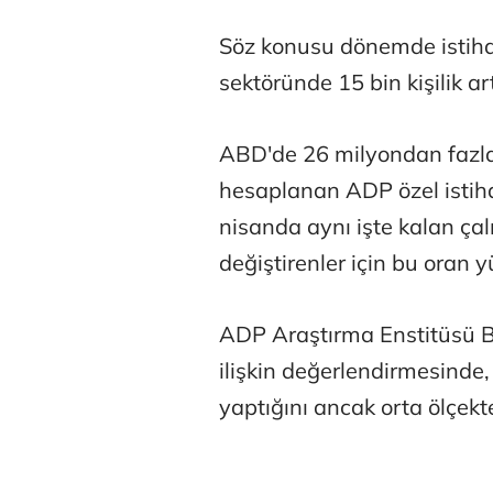
Söz konusu dönemde istihd
sektöründe 15 bin kişilik ar
ABD'de 26 milyondan fazla ç
Atilay Kand
hesaplanan ADP özel istih
Mağaza açılışı
nisanda aynı işte kalan çal
değiştirenler için bu oran 
ADP Araştırma Enstitüsü B
ilişkin değerlendirmesinde,
yaptığını ancak orta ölçekte