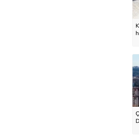
K
h
Ç
D
E
p