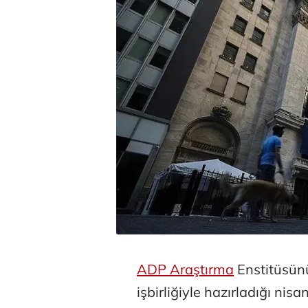
ADP Araştırma
Enstitüsün
işbirliğiyle hazırladığı nis