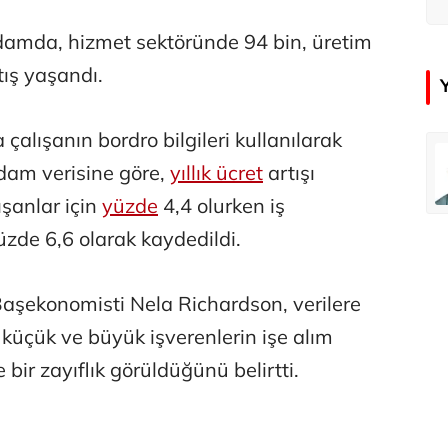
amda, hizmet sektöründe 94 bin, üretim
tış yaşandı.
alışanın bordro bilgileri kullanılarak
emir
Özay Şendir
dam verisine göre,
yıllık ücret
artışı
Türkiye’nin görünmez başarısı…
ışanlar için
yüzde
4,4 olurken iş
yüzde 6,6 olarak kaydedildi.
Abbas Güçlü
Tercih ve kayıt sıkıntılı geçiyor
aşekonomisti Nela Richardson, verilere
 küçük ve büyük işverenlerin işe alım
Zafer Şahin
 bir zayıflık görüldüğünü belirtti.
Faili meçhul cinayetler ülkesine veda