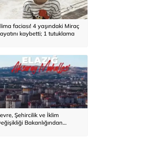
lima faciası! 4 yaşındaki Miraç
ayatını kaybetti; 1 tutuklama
evre, Şehircilik ve İklim
eğişikliği Bakanlığından
lazığ'daki afet konutlarına ilişkin
aylaşım