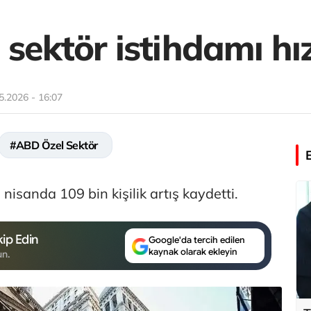
sektör istihdamı hı
5.2026 - 16:07
#ABD Özel Sektör
nisanda 109 bin kişilik artış kaydetti.
ip Edin
Google'da tercih edilen
kaynak olarak ekleyin
un.