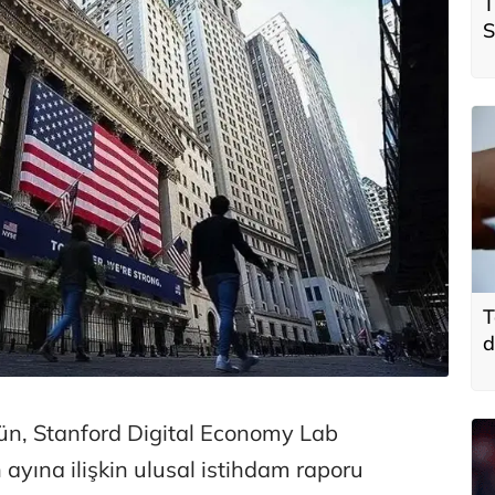
T
S
ö
t
T
d
ün, Stanford Digital Economy Lab
an ayına ilişkin ulusal istihdam raporu