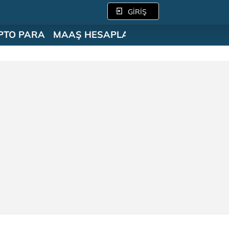
GİRİŞ
PTO PARA
MAAŞ HESAPLAMA
SÖZLÜK