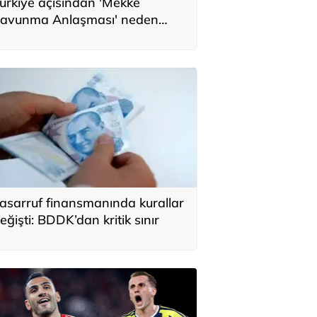
ürkiye açısından 'Mekke
avunma Anlaşması' neden
nemli? Üç ülkenin birbirini
amamlayan tarafı
asarruf finansmanında kurallar
eğişti: BDDK’dan kritik sınır