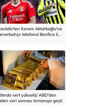
avlidis'ten Kerem Aktürkoğlu'na
enerbahçe telefonu! Benfica ile
onservis pazarlığı
ltında sert yükseliş! ABD'den
elen veri sonrası tırmanışa geçti