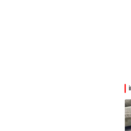
Abdullah Karakuş
O dağlarda ne düşünmüştüm?
Mehmet Tez
O meşhur yeşilden eser yok şimdi...