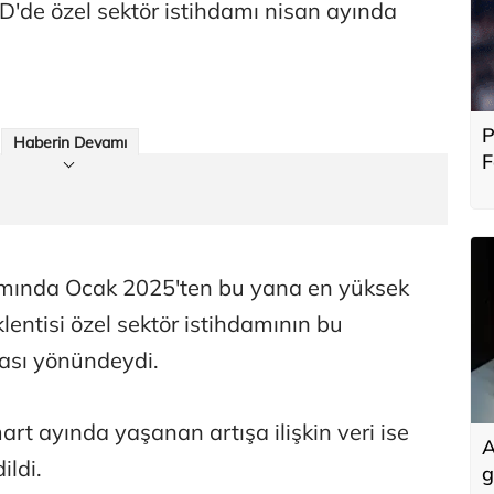
'de özel sektör istihdamı nisan ayında
P
Haberin Devamı
F
b
damında Ocak 2025'ten bu yana en yüksek
lentisi özel sektör istihdamının bu
ası yönündeydi.
rt ayında yaşanan artışa ilişkin veri ise
A
ildi.
g