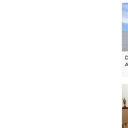
D
A
m
y