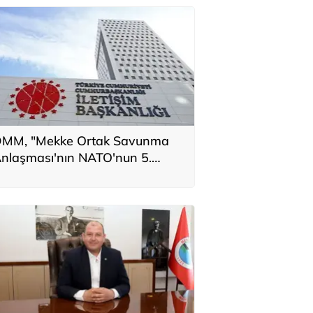
MM, "Mekke Ortak Savunma
nlaşması'nın NATO'nun 5.
addesiyle çeliştiği" iddiasını
alanladı