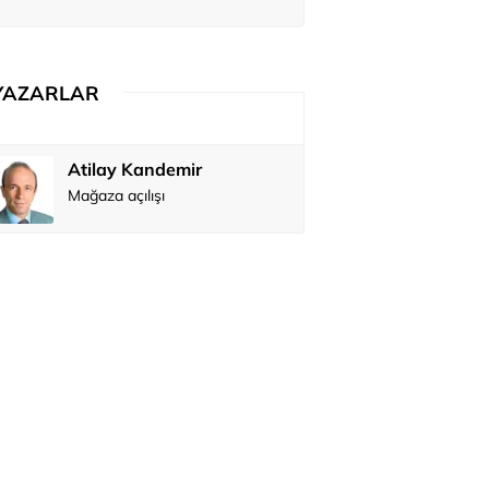
YAZARLAR
Atilay Kandemir
Özay Şendi
Mağaza açılışı
Abbas Güç
Zafer Şahi