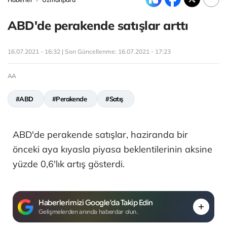
ABD'de perakende satışlar arttı
16.07.2021 - 16:32 | Son Güncellenme:
16.07.2021 - 17:23
AA
#ABD
#Perakende
#Satış
ABD'de perakende satışlar, haziranda bir
önceki aya kıyasla piyasa beklentilerinin aksine
yüzde 0,6'lık artış gösterdi.
Haberlerimizi Google'da Takip Edin
Gelişmelerden anında haberdar olun.