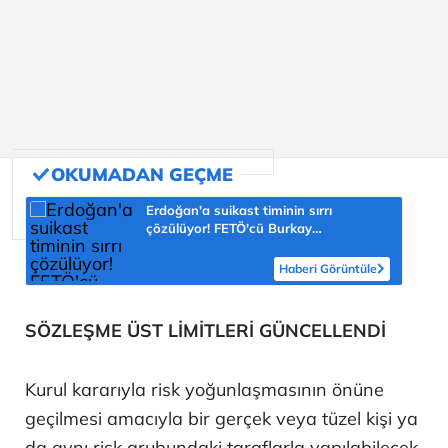
Erdoğan'a suikast timinin sırrı
çözülüyor! FETÖ'cü Burkay
Karatepe'nin itirafı ekipleri harekete
geçirdi
Haberi Görüntüle
SÖZLEŞME ÜST LİMİTLERİ GÜNCELLENDİ
Kurul kararıyla risk yoğunlaşmasının önüne
geçilmesi amacıyla bir gerçek veya tüzel kişi ya
da aynı risk grubundaki taraflarla yapılabilecek