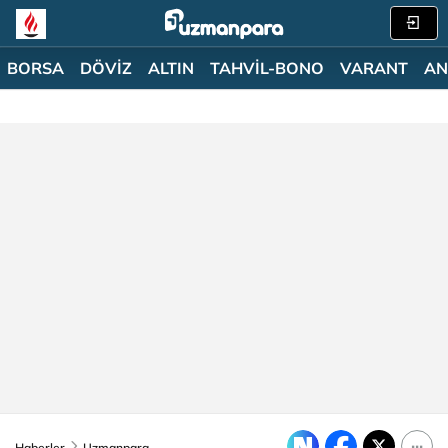
BORSA
DÖVİZ
ALTIN
TAHVİL-BONO
VARANT
AN
Haberler
Uzmanpara