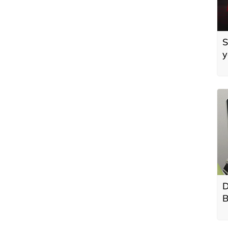
S
y
D
B
T
h