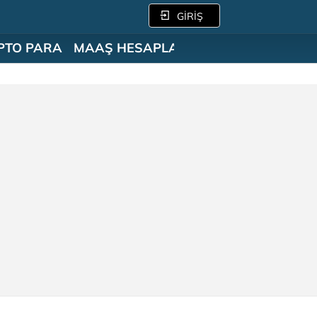
GİRİŞ
PTO PARA
MAAŞ HESAPLAMA
SÖZLÜK