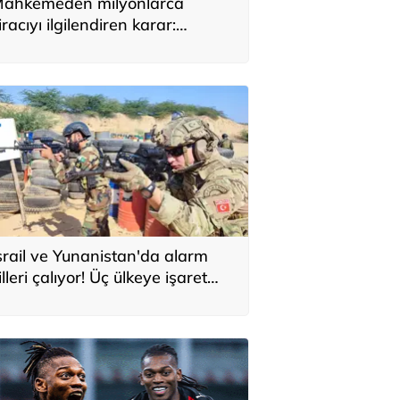
ahkemeden milyonlarca
iracıyı ilgilendiren karar:
YAP’taki tek hareket her şeyi
eğiştirdi
srail ve Yunanistan'da alarm
illeri çalıyor! Üç ülkeye işaret
ttiler: 'Türkiye'den yeni
avunma ekseni, ölümcül ittifak'