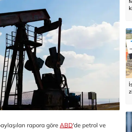
M
k
U
d
İ
z
e
s
aylaşılan rapora göre
ABD
'de petrol ve