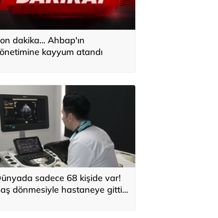
on dakika... Ahbap'ın
önetimine kayyum atandı
ünyada sadece 68 kişide var!
aş dönmesiyle hastaneye gitti:
espit edilen gizemli kalp
astalığı şaşırttı