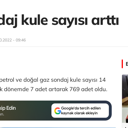
j kule sayısı arttı
0.2022 - 09:46
petrol ve doğal gaz sondaj kule sayısı 14
alık dönemde 7 adet artarak 769 adet oldu.
ip Edin
Google'da tercih edilen
kaynak olarak ekleyin
un.