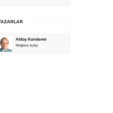
ediler: 'En büyük hayalimiz bu'
YAZARLAR
Atilay Kandemir
Özay Şendi
Mağaza açılışı
Abbas Güç
Zafer Şahi