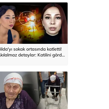
ilda'yı sokak ortasında katletti!
kılalmaz detaylar: Katilini gördü
ma emin olamadı