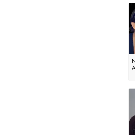
N
A
a