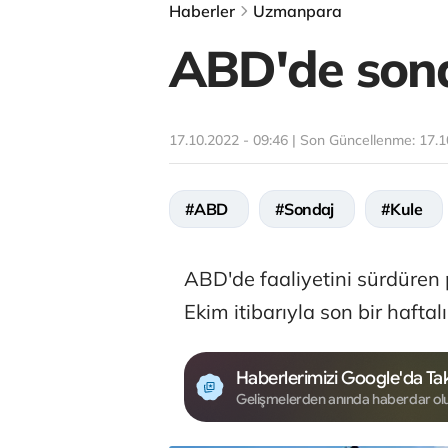
Haberler
Uzmanpara
ABD'de sonda
17.10.2022 - 09:46 | Son Güncellenme:
17.1
#ABD
#Sondaj
#Kule
ABD'de faaliyetini sürdüren 
Ekim itibarıyla son bir haft
Haberlerimizi Google'da Tak
Gelişmelerden anında haberdar ol