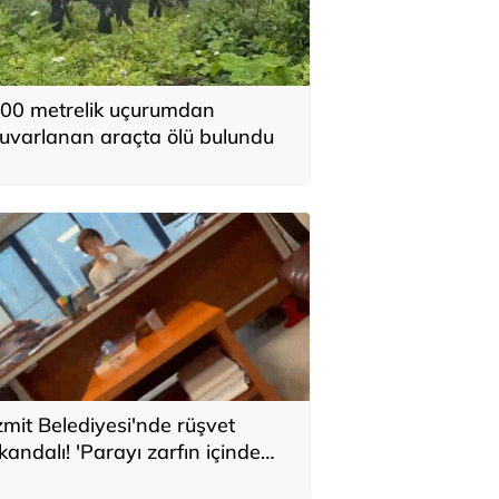
00 metrelik uçurumdan
uvarlanan araçta ölü bulundu
zmit Belediyesi'nde rüşvet
kandalı! 'Parayı zarfın içinde
olaba bıraktım'