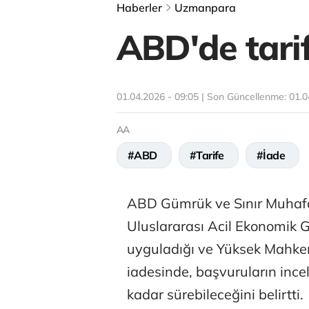
Haberler
Uzmanpara
ABD'de tarif
01.04.2026 - 09:05 | Son Güncellenme:
01.0
AA
#ABD
#Tarife
#İade
ABD Gümrük ve Sınır Muhafa
Uluslararası Acil Ekonomik 
uyguladığı ve Yüksek Mahkem
iadesinde, başvuruların inc
kadar sürebileceğini belirtti.