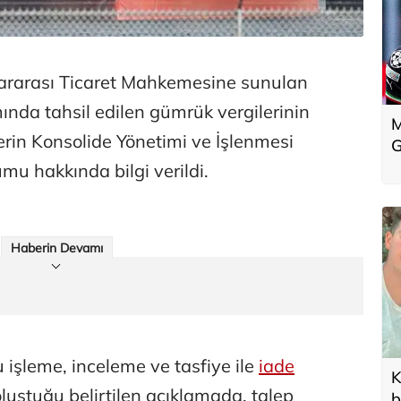
ararası Ticaret Mahkemesine sunulan
nda tahsil edilen gümrük vergilerinin
M
işlerin Konsolide Yönetimi ve İşlenmesi
G
mu hakkında bilgi verildi.
Haberin Devamı
u işleme, inceleme ve tasfiye ile
iade
K
luştuğu belirtilen açıklamada, talep
b