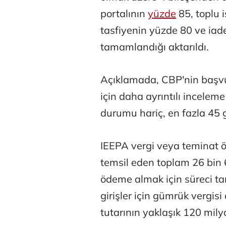
portalının
yüzde
85, toplu 
tasfiyenin yüzde 80 ve iad
tamamlandığı aktarıldı.
Açıklamada, CBP'nin başvu
için daha ayrıntılı incelem
durumu hariç, en fazla 45 g
IEEPA vergi veya teminat ö
temsil eden toplam 26 bin 66
ödeme almak için süreci t
girişler için gümrük vergis
tutarının yaklaşık 120 mil