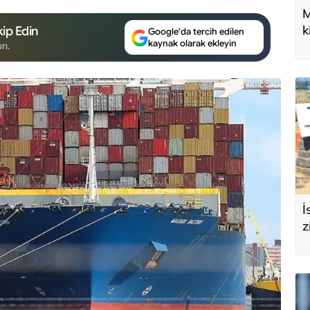
M
k
ip Edin
Google'da tercih edilen
kaynak olarak ekleyin
U
un.
d
İ
z
e
s