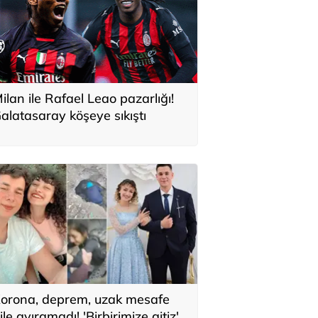
ilan ile Rafael Leao pazarlığı!
alatasaray köşeye sıkıştı
orona, deprem, uzak mesafe
ile ayıramadı! 'Birbirimize aitiz'