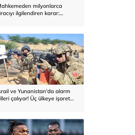
ahkemeden milyonlarca
iracıyı ilgilendiren karar:
YAP’taki tek hareket her şeyi
eğiştirdi
srail ve Yunanistan'da alarm
illeri çalıyor! Üç ülkeye işaret
ttiler: 'Türkiye'den yeni
avunma ekseni, ölümcül ittifak'