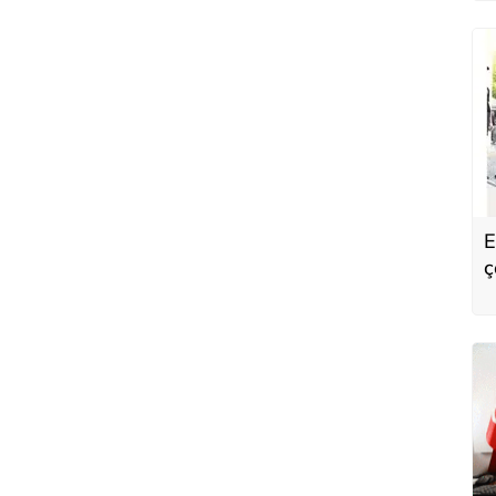
E
ç
K
h