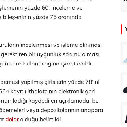
d
işlemenin yüzde 60, inceleme ve
e bileşeninin yüzde 75 oranında
ruların incelenmesi ve işleme alınması
Atilay Kandemir
e gerektiren bir uygunluk sorunu olması
Mağaza açılışı
ün süre kullanacağına işaret edildi.
demesi yapılmış girişlerin yüzde 78'ini
4 kayıtlı ithalatçının elektronik geri
amamladığı kaydedilen açıklamada, bu
i ödemeleri veya depozitolarının anapara
yar
dolar
olduğu belirtildi.