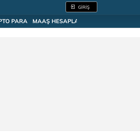
GİRİŞ
PTO PARA
MAAŞ HESAPLAMA
SÖZLÜK