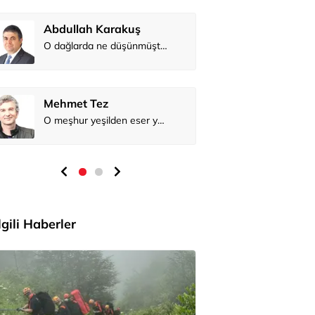
Abdullah Karakuş
O dağlarda ne düşünmüştüm?
Mehmet Tez
O meşhur yeşilden eser yok şimdi...
İlgili Haberler