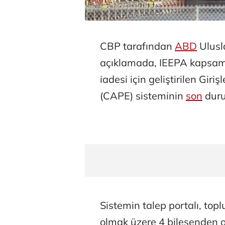
CBP tarafından
ABD
Ulusl
açıklamada, IEEPA kapsamı
iadesi için geliştirilen Gir
(CAPE) sisteminin
son
duru
Sistemin talep portalı, topl
olmak üzere 4 bileşenden o