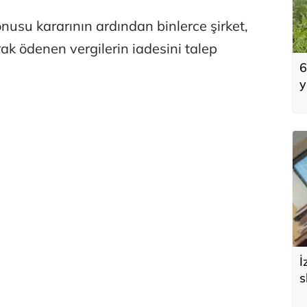
su kararının ardından binlerce şirket,
k ödenen vergilerin iadesini talep
6
y
İ
s
d