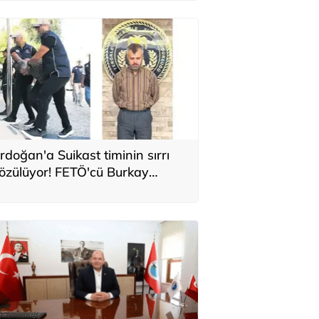
rdoğan'a Suikast timinin sırrı
özülüyor! FETÖ'cü Burkay
aratepe'nin itirafı ekipleri
arekete geçirdi