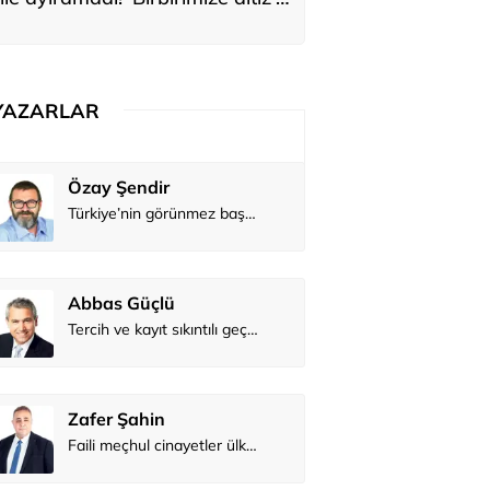
ediler: 'En büyük hayalimiz bu'
YAZARLAR
Özay Şendir
Atilay Kandemir
Türkiye’nin görünmez başarısı…
Mağaza açılışı
Abbas Güçlü
Tercih ve kayıt sıkıntılı geçiyor
Zafer Şahin
Faili meçhul cinayetler ülkesine veda