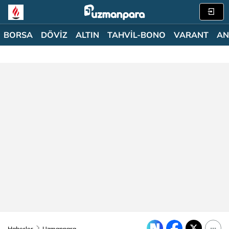
BORSA
DÖVİZ
ALTIN
TAHVİL-BONO
VARANT
AN
Haberler
Uzmanpara