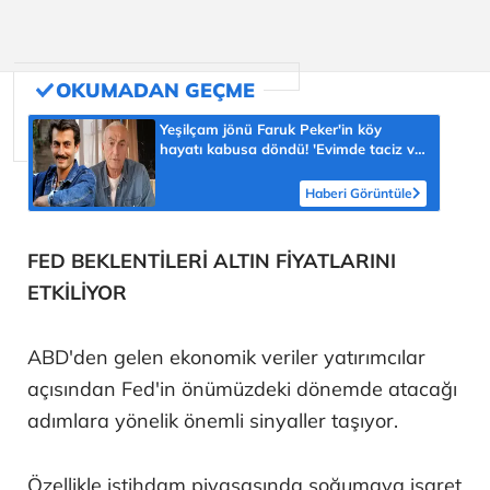
Yeşilçam jönü Faruk Peker'in köy
hayatı kabusa döndü! 'Evimde taciz ve
tehdit ediliyorum'
Haberi Görüntüle
FED BEKLENTİLERİ ALTIN FİYATLARINI
ETKİLİYOR
ABD'den gelen ekonomik veriler yatırımcılar
açısından Fed'in önümüzdeki dönemde atacağı
adımlara yönelik önemli sinyaller taşıyor.
Özellikle istihdam piyasasında soğumaya işaret