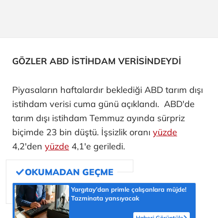
GÖZLER ABD İSTİHDAM VERİSİNDEYDİ
Piyasaların haftalardır beklediği ABD tarım dışı
istihdam verisi cuma günü açıklandı. ABD'de
tarım dışı istihdam Temmuz ayında sürpriz
biçimde 23 bin düştü. İşsizlik oranı
yüzde
4,2'den
yüzde
4,1'e geriledi.
Yargıtay’dan primle çalışanlara müjde!
Tazminata yansıyacak
Haberi Görüntüle