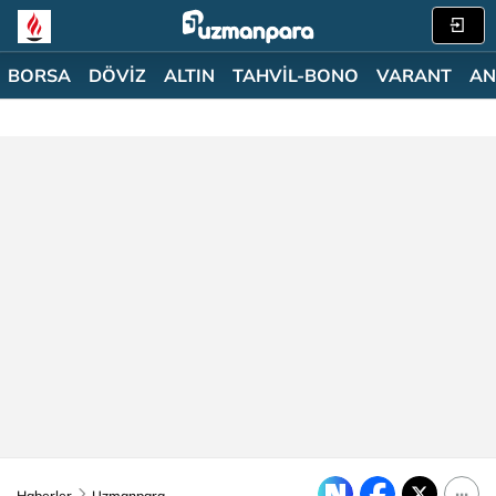
BORSA
DÖVİZ
ALTIN
TAHVİL-BONO
VARANT
AN
Haberler
Uzmanpara