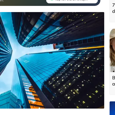
7
d
B
a