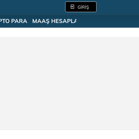
GİRİŞ
PTO PARA
MAAŞ HESAPLAMA
SÖZLÜK