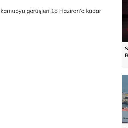
in kamuoyu görüşleri 18 Haziran'a kadar
S
B
a
s
g