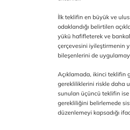
İlk teklifin en büyük ve ulu
odaklandığı belirtilen açıkl
yükü hafifleterek ve bankala
çerçevesini iyileştirmenin 
Tunca Beng
bileşenlerini de uygulamay
Açıklamada, ikinci teklifin 
Ali Eyüboğl
gerekliliklerini riskle daha
sunulan üçüncü teklifin is
gerekliliğini belirlemede si
Deniz Kilisli
düzenlemeyi kapsadığı ifad
Hürmüz formü