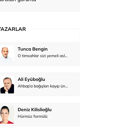
YAZARLAR
Tunca Bengin
O timsahlar sizi yemeli aslında!...
Ali Eyüboğlu
Ahbap’a bağışları kayıp ünlüler var
Deniz Kilislioğlu
Hürmüz formülü