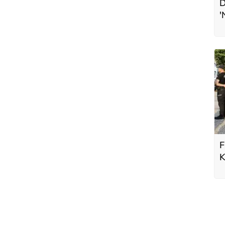
D
'
L
F
K
b