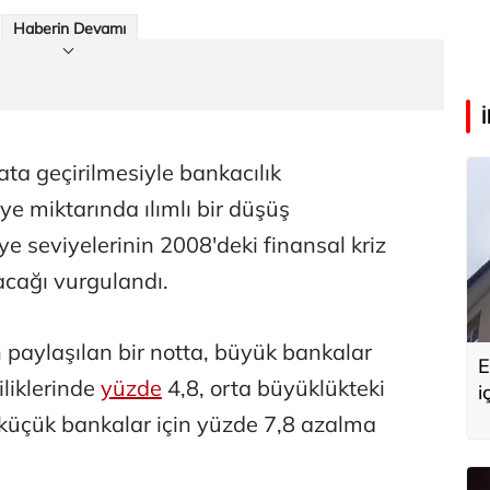
Haberin Devamı
ata geçirilmesiyle bankacılık
e miktarında ılımlı bir düşüş
 seviyelerinin 2008'deki finansal kriz
acağı vurgulandı.
paylaşılan bir notta, büyük bankalar
E
liklerinde
yüzde
4,8, orta büyüklükteki
i
G
 küçük bankalar için yüzde 7,8 azalma