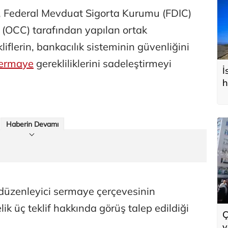
, Federal Mevduat Sigorta Kurumu (FDIC)
i (OCC) tarafından yapılan ortak
iflerin, bankacılık sisteminin güvenliğini
ermaye
gerekliliklerini sadeleştirmeyi
İ
h
Haberin Devamı
düzenleyici sermaye çerçevesinin
k üç teklif hakkında görüş talep edildiği
Ç
y