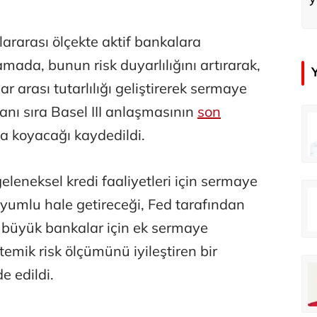
slararası ölçekte aktif bankalara
amada, bunun risk duyarlılığını artırarak,
r arası tutarlılığı geliştirerek sermaye
yanı sıra Basel III anlaşmasının
son
in
Tunca Bengin
a koyacağı kaydedildi.
O timsahlar sizi yemeli aslında!...
O timsahlar sizi yemeli aslında!...
geleneksel kredi faaliyetleri için sermaye
u
Ali Eyüboğlu
 uyumlu hale getireceği, Fed tarafından
Ahbap’a bağışları kayıp ünlüler var
Ahbap’a bağışları kayıp ünlüler var
e büyük bankalar için ek sermaye
stemik risk ölçümünü iyileştiren bir
oğlu
Deniz Kilislioğlu
e edildi.
lü
Hürmüz formülü