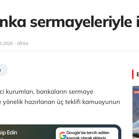
ka sermayeleriyle i
3.2026 - 09:54
e
ci kurumları, bankaların sermaye
e yönelik hazırlanan üç teklifi kamuoyunun
ip Edin
Google'da tercih edilen
kaynak olarak ekleyin
un.