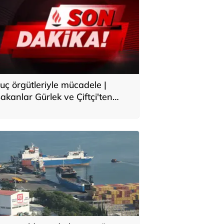
uç örgütleriyle mücadele |
akanlar Gürlek ve Çiftçi'ten
çıklama: Asla meydanı boş
anmayın, yeni bir boyuta
eçeceğiz