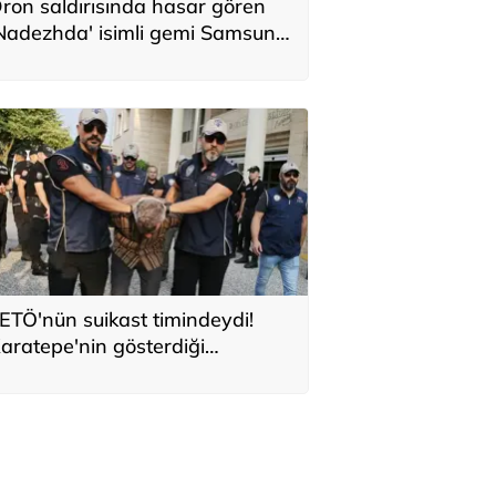
ron saldırısında hasar gören
Nadezhda' isimli gemi Samsun
imanı’na çekildi
ETÖ'nün suikast timindeydi!
aratepe'nin gösterdiği
ölgeden konserve kutusu çıktı