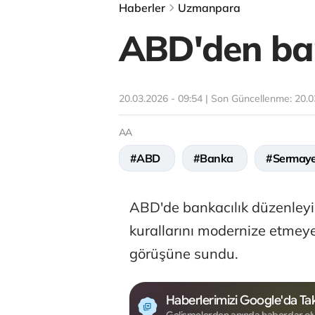
Haberler
Uzmanpara
ABD'den ban
20.03.2026 - 09:54 | Son Güncellenme:
20.0
AA
#ABD
#Banka
#Sermay
ABD'de bankacılık düzenleyi
kurallarını modernize etmey
görüşüne sundu.
Haberlerimizi Google'da Tak
Gelişmelerden anında haberdar ol