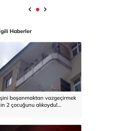
İlgili Haberler
şini boşanmaktan vazgeçirmek
çin 2 çocuğunu alıkoydu!
özaltına alındı