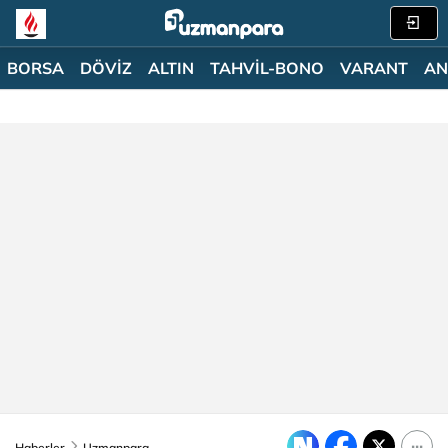
BORSA
DÖVİZ
ALTIN
TAHVİL-BONO
VARANT
AN
Haberler
Uzmanpara