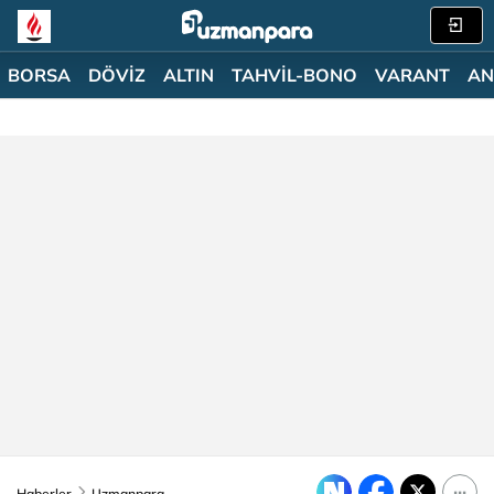
BORSA
DÖVİZ
ALTIN
TAHVİL-BONO
VARANT
AN
Haberler
Uzmanpara