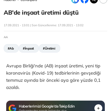
AB'de inşaat üretimi düştü
17.09.2021 - 13:01 | Son Güncellenme:
17.09.2021 - 13:02
AA
#Ab
#İnşaat
#Üretimi
Avrupa Birliği'nde (AB) inşaat üretimi, yeni tip
koronavirüs (Kovid-19) tedbirlerinin gevşediği
temmuz ayında bir önceki aya göre yüzde 0,1
azaldı.
Haberlerimizi Google'da Takip Edin
Gelişmelerden anında haberdar olun.